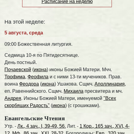
Расписание на неделю
На этой неделе:
5 августа, среда
09:00 Божественная литургия.
Седмица 10-я по Пятидесятнице.
День постный.
Почаевской
(
икона
) иконы Божией Матери. Мчч.
Трофима
,
Феофила
и с ними 13-ти мучеников. Прав.
воина
Феодора
(
икона
) Ушакова. Сщмч.
Аполлинария
,
еп. Равеннийского. Сщмч.
Михаила
пресвитера и мч.
Андрея
. Иконы Божией Матери, именуемой
"Всех
скорбящих Радость"
(
икона
) (с грошиками).
Евангельские Чтения
Утр. -
Лк., 4 зач., I, 39-49, 56.
Лит. -
1 Кор., 165 зач., XVI, 4-
12.
Мф., 86 зач., XXI, 28-32.
Богородицы:
Евр., 320 зач.,