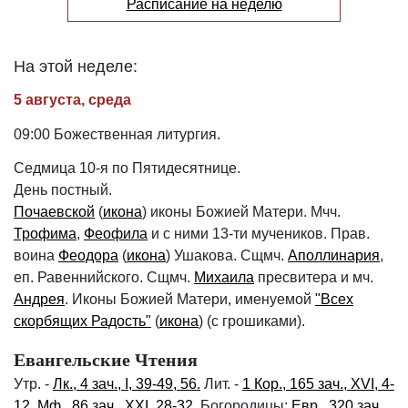
Расписание на неделю
На этой неделе:
5 августа, среда
09:00 Божественная литургия.
Седмица 10-я по Пятидесятнице.
День постный.
Почаевской
(
икона
) иконы Божией Матери. Мчч.
Трофима
,
Феофила
и с ними 13-ти мучеников. Прав.
воина
Феодора
(
икона
) Ушакова. Сщмч.
Аполлинария
,
еп. Равеннийского. Сщмч.
Михаила
пресвитера и мч.
Андрея
. Иконы Божией Матери, именуемой
"Всех
скорбящих Радость"
(
икона
) (с грошиками).
Евангельские Чтения
Утр. -
Лк., 4 зач., I, 39-49, 56.
Лит. -
1 Кор., 165 зач., XVI, 4-
12.
Мф., 86 зач., XXI, 28-32.
Богородицы:
Евр., 320 зач.,