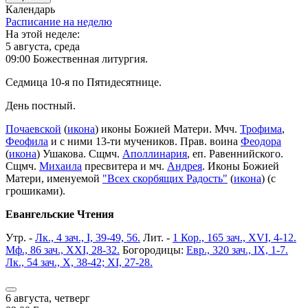
Календарь
Расписание на неделю
На этой неделе:
5 августа, среда
09:00 Божественная литургия.
Седмица 10-я по Пятидесятнице.
День постный.
Почаевской
(
икона
) иконы Божией Матери. Мчч.
Трофима
,
Феофила
и с ними 13-ти мучеников. Прав. воина
Феодора
(
икона
) Ушакова. Сщмч.
Аполлинария
, еп. Равеннийского.
Сщмч.
Михаила
пресвитера и мч.
Андрея
. Иконы Божией
Матери, именуемой
"Всех скорбящих Радость"
(
икона
) (с
грошиками).
Евангельские Чтения
Утр. -
Лк., 4 зач., I, 39-49, 56.
Лит. -
1 Кор., 165 зач., XVI, 4-12.
Мф., 86 зач., XXI, 28-32.
Богородицы:
Евр., 320 зач., IX, 1-7.
Лк., 54 зач., X, 38-42; XI, 27-28.
6 августа, четверг