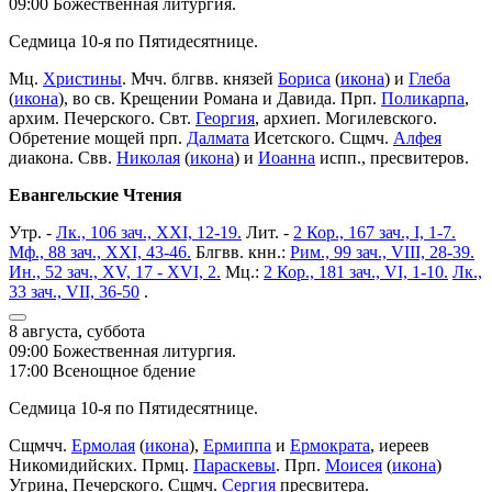
09:00 Божественная литургия.
Седмица 10-я по Пятидесятнице.
Мц.
Христины
. Мчч. блгвв. князей
Бориса
(
икона
) и
Глеба
(
икона
), во св. Крещении Романа и Давида. Прп.
Поликарпа
,
архим. Печерского. Свт.
Георгия
, архиеп. Могилевского.
Обретение мощей прп.
Далмата
Исетского. Сщмч.
Алфея
диакона. Свв.
Николая
(
икона
) и
Иоанна
испп., пресвитеров.
Евангельские Чтения
Утр. -
Лк., 106 зач., XXI, 12-19.
Лит. -
2 Кор., 167 зач., I, 1-7.
Мф., 88 зач., XXI, 43-46.
Блгвв. кнн.:
Рим., 99 зач., VIII, 28-39.
Ин., 52 зач., XV, 17 - XVI, 2.
Мц.:
2 Кор., 181 зач., VI, 1-10.
Лк.,
33 зач., VII, 36-50
.
8 августа, суббота
09:00 Божественная литургия.
17:00 Всенощное бдение
Седмица 10-я по Пятидесятнице.
Сщмчч.
Ермолая
(
икона
),
Ермиппа
и
Ермократа
, иереев
Никомидийских. Прмц.
Параскевы
. Прп.
Моисея
(
икона
)
Угрина, Печерского. Сщмч.
Сергия
пресвитера.