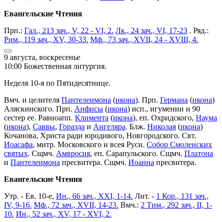
Евангельские Чтения
Прп.:
Гал., 213 зач., V, 22 - VI, 2.
Лк., 24 зач., VI, 17-23
. Ряд.:
Рим., 119 зач., XV, 30-33.
Мф., 73 зач., XVII, 24 - XVIII, 4.
9 августа, воскресенье
10:00 Божественная литургия.
Неделя 10-я по Пятидесятнице.
Вмч. и целителя
Пантелеимона
(
икона
). Прп.
Германа
(
икона
)
Аляскинского. Прп.
Анфисы
(
икона
) исп., игумении и 90
сестер ее. Равноапп.
Климента
(
икона
), еп. Охридского,
Наума
(
икона
),
Саввы
,
Горазда
и
Ангеляра
. Блж.
Николая
(
икона
)
Кочанова, Христа ради юродивого, Новгородского. Свт.
Иоасафа
, митр. Московского и всея Руси.
Собор Смоленских
святых
. Сщмч.
Амвросия
, еп. Сарапульского. Сщмч.
Платона
и
Пантелеимона
пресвитера. Сщмч.
Иоанна
пресвитера.
Евангельские Чтения
Утр. - Ев. 10-е,
Ин., 66 зач., XXI, 1-14.
Лит. -
1 Кор., 131 зач.,
IV, 9-16.
Мф., 72 зач., XVII, 14-23.
Вмч.:
2 Тим., 292 зач., II, 1-
10.
Ин., 52 зач., XV, 17 - XVI, 2.