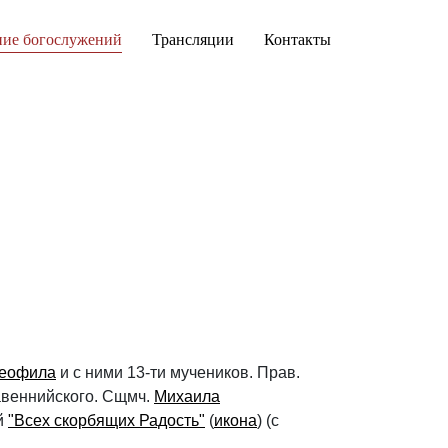
ние богослужений
Трансляции
Контакты
еофила
и с ними 13-ти мучеников. Прав.
Равеннийского. Сщмч.
Михаила
й
"Всех скорбящих Радость"
(
икона
) (с