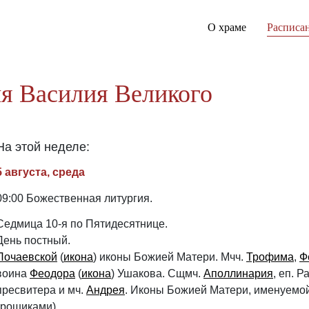
О храме
Расписа
я Василия Великого
На этой неделе:
5 августа, среда
09:00 Божественная литургия.
Седмица 10-я по Пятидесятнице.
День постный.
Почаевской
(
икона
) иконы Божией Матери. Мчч.
Трофима
,
Ф
воина
Феодора
(
икона
) Ушакова. Сщмч.
Аполлинария
, еп. 
пресвитера и мч.
Андрея
. Иконы Божией Матери, именуемо
грошиками).