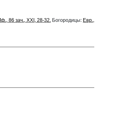
ф., 86 зач., XXI, 28-32.
Богородицы:
Евр.,