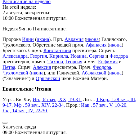
Расписание на неделю
На этой неделе:
2 августа, воскресенье
10:00 Божественная литургия.
Неделя 9-я по Пятидесятнице.
Пророка
Илии
(
икона
). Прп.
Аврамия
(
икона
) Галичского,
Чухломского. Обретение мощей прмч.
Афанасия
(
икона
)
Брестского. Сщмч.
Константина
пресвитера. Сщмчч.
Александра
,
Георгия
,
Кирилла
,
Иоанна
,
Сергия
и
Феодора
пресвитеров, прмчч.
Тихона
,
Георгия
и мчч.
Евфимия
и
Петра
. Сщмч.
Алексия
пресвитера. Прмч.
Феодора
.
Чухломской
(
икона
), или Галичской,
Абалакской
(
икона
)
("Знамение") и
Оршанской
икон Божией Матери.
Евангельские Чтения
Утр. - Ев. 9-е,
Ин., 65 зач., XX, 19-31.
Лит. -
1 Кор., 128 зач., III,
9-17.
Мф., 59 зач., XIV, 22-34.
Прор.:
Иак., 57 зач., V, 10-20.
Лк., 14 зач., IV, 22-30.
5 августа, среда
09:00 Божественная литургия.