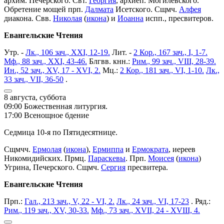
архим. Печерского. Свт.
Георгия
, архиеп. Могилевского.
Обретение мощей прп.
Далмата
Исетского. Сщмч.
Алфея
диакона. Свв.
Николая
(
икона
) и
Иоанна
испп., пресвитеров.
Евангельские Чтения
Утр. -
Лк., 106 зач., XXI, 12-19.
Лит. -
2 Кор., 167 зач., I, 1-7.
Мф., 88 зач., XXI, 43-46.
Блгвв. кнн.:
Рим., 99 зач., VIII, 28-39.
Ин., 52 зач., XV, 17 - XVI, 2.
Мц.:
2 Кор., 181 зач., VI, 1-10.
Лк.,
33 зач., VII, 36-50
.
8 августа, суббота
09:00 Божественная литургия.
17:00 Всенощное бдение
Седмица 10-я по Пятидесятнице.
Сщмчч.
Ермолая
(
икона
),
Ермиппа
и
Ермократа
, иереев
Никомидийских. Прмц.
Параскевы
. Прп.
Моисея
(
икона
)
Угрина, Печерского. Сщмч.
Сергия
пресвитера.
Евангельские Чтения
Прп.:
Гал., 213 зач., V, 22 - VI, 2.
Лк., 24 зач., VI, 17-23
. Ряд.:
Рим., 119 зач., XV, 30-33.
Мф., 73 зач., XVII, 24 - XVIII, 4.