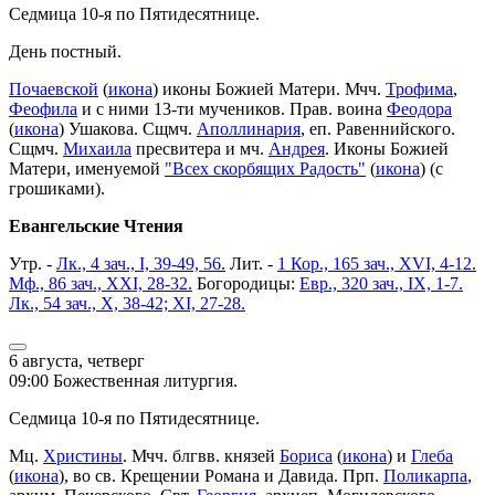
Седмица 10-я по Пятидесятнице.
День постный.
Почаевской
(
икона
) иконы Божией Матери. Мчч.
Трофима
,
Феофила
и с ними 13-ти мучеников. Прав. воина
Феодора
(
икона
) Ушакова. Сщмч.
Аполлинария
, еп. Равеннийского.
Сщмч.
Михаила
пресвитера и мч.
Андрея
. Иконы Божией
Матери, именуемой
"Всех скорбящих Радость"
(
икона
) (с
грошиками).
Евангельские Чтения
Утр. -
Лк., 4 зач., I, 39-49, 56.
Лит. -
1 Кор., 165 зач., XVI, 4-12.
Мф., 86 зач., XXI, 28-32.
Богородицы:
Евр., 320 зач., IX, 1-7.
Лк., 54 зач., X, 38-42; XI, 27-28.
6 августа, четверг
09:00 Божественная литургия.
Седмица 10-я по Пятидесятнице.
Мц.
Христины
. Мчч. блгвв. князей
Бориса
(
икона
) и
Глеба
(
икона
), во св. Крещении Романа и Давида. Прп.
Поликарпа
,