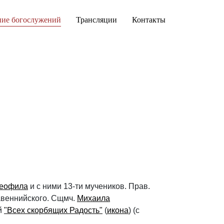
ние богослужений
Трансляции
Контакты
еофила
и с ними 13-ти мучеников. Прав.
Равеннийского. Сщмч.
Михаила
й
"Всех скорбящих Радость"
(
икона
) (с