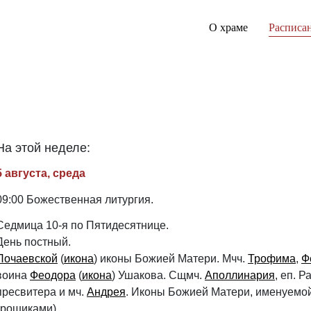
О храме
Расписа
На этой неделе:
5 августа, среда
09:00 Божественная литургия.
Седмица 10-я по Пятидесятнице.
День постный.
Почаевской
(
икона
) иконы Божией Матери. Мчч.
Трофима
,
Ф
воина
Феодора
(
икона
) Ушакова. Сщмч.
Аполлинария
, еп. 
пресвитера и мч.
Андрея
. Иконы Божией Матери, именуемо
грошиками).