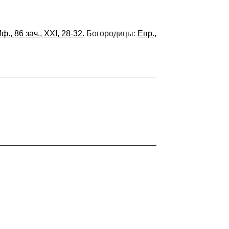
ф., 86 зач., XXI, 28-32.
Богородицы:
Евр.,