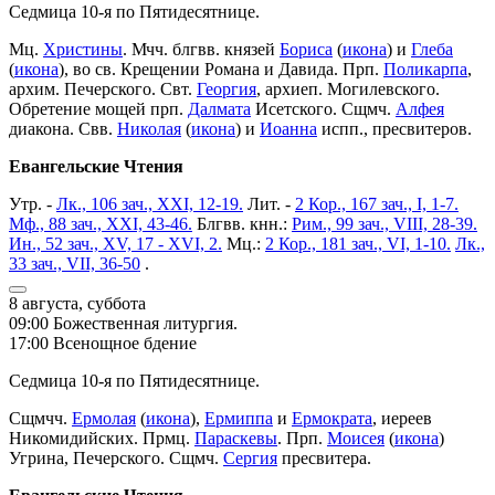
Седмица 10-я по Пятидесятнице.
Мц.
Христины
. Мчч. блгвв. князей
Бориса
(
икона
) и
Глеба
(
икона
), во св. Крещении Романа и Давида. Прп.
Поликарпа
,
архим. Печерского. Свт.
Георгия
, архиеп. Могилевского.
Обретение мощей прп.
Далмата
Исетского. Сщмч.
Алфея
диакона. Свв.
Николая
(
икона
) и
Иоанна
испп., пресвитеров.
Евангельские Чтения
Утр. -
Лк., 106 зач., XXI, 12-19.
Лит. -
2 Кор., 167 зач., I, 1-7.
Мф., 88 зач., XXI, 43-46.
Блгвв. кнн.:
Рим., 99 зач., VIII, 28-39.
Ин., 52 зач., XV, 17 - XVI, 2.
Мц.:
2 Кор., 181 зач., VI, 1-10.
Лк.,
33 зач., VII, 36-50
.
8 августа, суббота
09:00 Божественная литургия.
17:00 Всенощное бдение
Седмица 10-я по Пятидесятнице.
Сщмчч.
Ермолая
(
икона
),
Ермиппа
и
Ермократа
, иереев
Никомидийских. Прмц.
Параскевы
. Прп.
Моисея
(
икона
)
Угрина, Печерского. Сщмч.
Сергия
пресвитера.