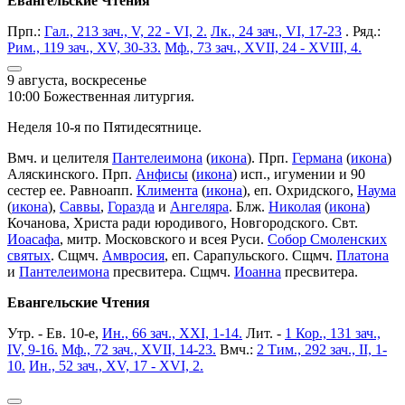
Евангельские Чтения
Прп.:
Гал., 213 зач., V, 22 - VI, 2.
Лк., 24 зач., VI, 17-23
. Ряд.:
Рим., 119 зач., XV, 30-33.
Мф., 73 зач., XVII, 24 - XVIII, 4.
9 августа, воскресенье
10:00 Божественная литургия.
Неделя 10-я по Пятидесятнице.
Вмч. и целителя
Пантелеимона
(
икона
). Прп.
Германа
(
икона
)
Аляскинского. Прп.
Анфисы
(
икона
) исп., игумении и 90
сестер ее. Равноапп.
Климента
(
икона
), еп. Охридского,
Наума
(
икона
),
Саввы
,
Горазда
и
Ангеляра
. Блж.
Николая
(
икона
)
Кочанова, Христа ради юродивого, Новгородского. Свт.
Иоасафа
, митр. Московского и всея Руси.
Собор Смоленских
святых
. Сщмч.
Амвросия
, еп. Сарапульского. Сщмч.
Платона
и
Пантелеимона
пресвитера. Сщмч.
Иоанна
пресвитера.
Евангельские Чтения
Утр. - Ев. 10-е,
Ин., 66 зач., XXI, 1-14.
Лит. -
1 Кор., 131 зач.,
IV, 9-16.
Мф., 72 зач., XVII, 14-23.
Вмч.:
2 Тим., 292 зач., II, 1-
10.
Ин., 52 зач., XV, 17 - XVI, 2.