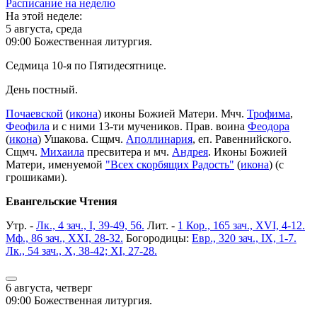
Расписание на неделю
На этой неделе:
5 августа, среда
09:00 Божественная литургия.
Седмица 10-я по Пятидесятнице.
День постный.
Почаевской
(
икона
) иконы Божией Матери. Мчч.
Трофима
,
Феофила
и с ними 13-ти мучеников. Прав. воина
Феодора
(
икона
) Ушакова. Сщмч.
Аполлинария
, еп. Равеннийского.
Сщмч.
Михаила
пресвитера и мч.
Андрея
. Иконы Божией
Матери, именуемой
"Всех скорбящих Радость"
(
икона
) (с
грошиками).
Евангельские Чтения
Утр. -
Лк., 4 зач., I, 39-49, 56.
Лит. -
1 Кор., 165 зач., XVI, 4-12.
Мф., 86 зач., XXI, 28-32.
Богородицы:
Евр., 320 зач., IX, 1-7.
Лк., 54 зач., X, 38-42; XI, 27-28.
6 августа, четверг
09:00 Божественная литургия.