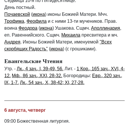
Седмица 10-я по Пятидесятнице.
День постный.
Почаевской
(
икона
) иконы Божией Матери. Мчч.
Трофима
,
Феофила
и с ними 13-ти мучеников. Прав.
воина
Феодора
(
икона
) Ушакова. Сщмч.
Аполлинария
,
еп. Равеннийского. Сщмч.
Михаила
пресвитера и мч.
Андрея
. Иконы Божией Матери, именуемой
"Всех
скорбящих Радость"
(
икона
) (с грошиками).
Евангельские Чтения
Утр. -
Лк., 4 зач., I, 39-49, 56.
Лит. -
1 Кор., 165 зач., XVI, 4-
12.
Мф., 86 зач., XXI, 28-32.
Богородицы:
Евр., 320 зач.,
IX, 1-7.
Лк., 54 зач., X, 38-42; XI, 27-28.
6 августа, четверг
09:00 Божественная литургия.