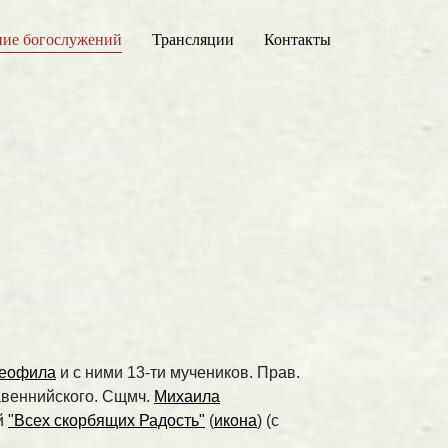
ние богослужений
Трансляции
Контакты
еофила
и с ними 13-ти мучеников. Прав.
Равеннийского. Сщмч.
Михаила
й
"Всех скорбящих Радость"
(
икона
) (с