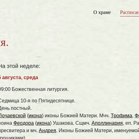
О храме
Расписа
я.
На этой неделе:
5 августа, среда
09:00 Божественная литургия.
Седмица 10-я по Пятидесятнице.
День постный.
Почаевской
(
икона
) иконы Божией Матери. Мчч.
Трофима
,
Ф
воина
Феодора
(
икона
) Ушакова. Сщмч.
Аполлинария
, еп. 
пресвитера и мч.
Андрея
. Иконы Божией Матери, именуемо
грошиками).