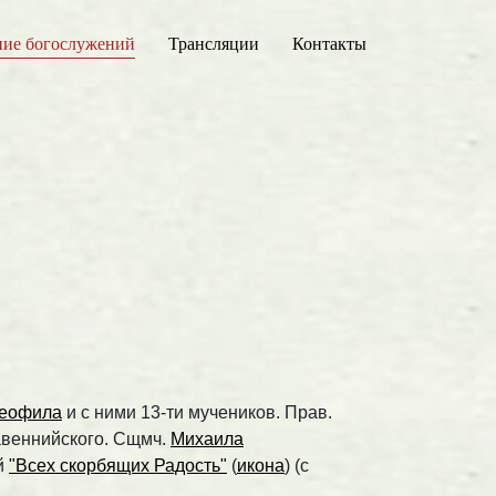
ние богослужений
Трансляции
Контакты
еофила
и с ними 13-ти мучеников. Прав.
Равеннийского. Сщмч.
Михаила
й
"Всех скорбящих Радость"
(
икона
) (с