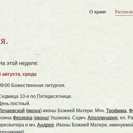
О храме
Расписа
я.
На этой неделе:
5 августа, среда
09:00 Божественная литургия.
Седмица 10-я по Пятидесятнице.
День постный.
Почаевской
(
икона
) иконы Божией Матери. Мчч.
Трофима
,
Ф
воина
Феодора
(
икона
) Ушакова. Сщмч.
Аполлинария
, еп. 
пресвитера и мч.
Андрея
. Иконы Божией Матери, именуемо
грошиками).