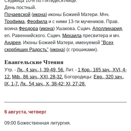
Седмица 10-я по Пятидесятнице.
День постный.
Почаевской
(
икона
) иконы Божией Матери. Мчч.
Трофима
,
Феофила
и с ними 13-ти мучеников. Прав.
воина
Феодора
(
икона
) Ушакова. Сщмч.
Аполлинария
,
еп. Равеннийского. Сщмч.
Михаила
пресвитера и мч.
Андрея
. Иконы Божией Матери, именуемой
"Всех
скорбящих Радость"
(
икона
) (с грошиками).
Евангельские Чтения
Утр. -
Лк., 4 зач., I, 39-49, 56.
Лит. -
1 Кор., 165 зач., XVI, 4-
12.
Мф., 86 зач., XXI, 28-32.
Богородицы:
Евр., 320 зач.,
IX, 1-7.
Лк., 54 зач., X, 38-42; XI, 27-28.
6 августа, четверг
09:00 Божественная литургия.