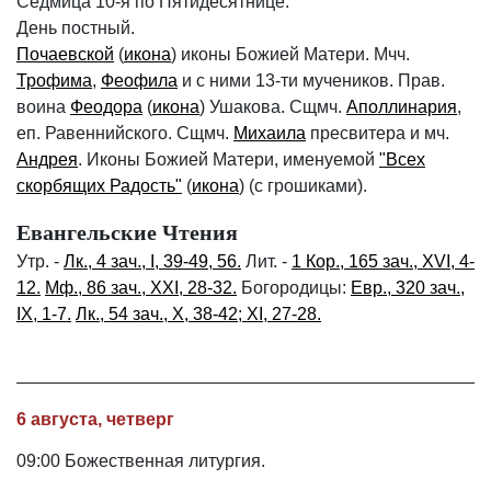
Седмица 10-я по Пятидесятнице.
День постный.
Почаевской
(
икона
) иконы Божией Матери. Мчч.
Трофима
,
Феофила
и с ними 13-ти мучеников. Прав.
воина
Феодора
(
икона
) Ушакова. Сщмч.
Аполлинария
,
еп. Равеннийского. Сщмч.
Михаила
пресвитера и мч.
Андрея
. Иконы Божией Матери, именуемой
"Всех
скорбящих Радость"
(
икона
) (с грошиками).
Евангельские Чтения
Утр. -
Лк., 4 зач., I, 39-49, 56.
Лит. -
1 Кор., 165 зач., XVI, 4-
12.
Мф., 86 зач., XXI, 28-32.
Богородицы:
Евр., 320 зач.,
IX, 1-7.
Лк., 54 зач., X, 38-42; XI, 27-28.
6 августа, четверг
09:00 Божественная литургия.