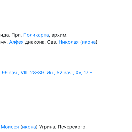
вида. Прп.
Поликарпа
, архим.
щмч.
Алфея
диакона. Свв.
Николая
(
икона
)
 99 зач., VIII, 28-39.
Ин., 52 зач., XV, 17 -
.
Моисея
(
икона
) Угрина, Печерского.