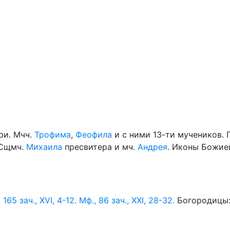
ри. Мчч.
Трофима
,
Феофила
и с ними 13-ти мучеников. 
 Сщмч.
Михаила
пресвитера и мч.
Андрея
. Иконы Божие
, 165 зач., XVI, 4-12.
Мф., 86 зач., XXI, 28-32.
Богородицы