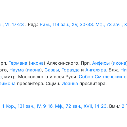
., VI, 17-23
. Ряд.:
Рим., 119 зач., XV, 30-33.
Мф., 73 зач., XV
Прп.
Германа
(
икона
) Аляскинского. Прп.
Анфисы
(
икона
кого,
Наума
(
икона
),
Саввы
,
Горазда
и
Ангеляра
. Блж.
Ни
а
, митр. Московского и всея Руси.
Собор Смоленских с
еимона
пресвитера. Сщмч.
Иоанна
пресвитера.
-
1 Кор., 131 зач., IV, 9-16.
Мф., 72 зач., XVII, 14-23.
Вмч.:
2 