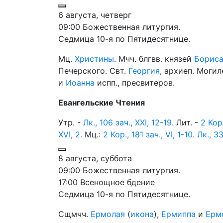
6 августа, четверг
09:00 Божественная литургия.
Седмица 10-я по Пятидесятнице.
Мц.
Христины
. Мчч. блгвв. князей
Борис
Печерского. Свт.
Георгия
, архиеп. Моги
и
Иоанна
испп., пресвитеров.
Евангельские Чтения
Утр. -
Лк., 106 зач., XXI, 12-19.
Лит. -
2 Кор.
XVI, 2.
Мц.:
2 Кор., 181 зач., VI, 1-10.
Лк., 33
8 августа, суббота
09:00 Божественная литургия.
17:00 Всенощное бдение
Седмица 10-я по Пятидесятнице.
Сщмчч.
Ермолая
(
икона
),
Ермиппа
и
Ерм