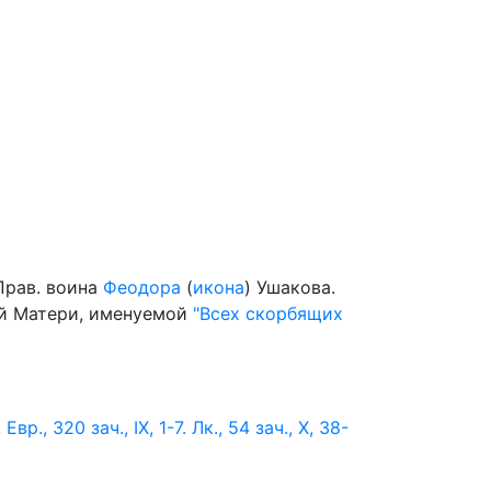
Прав. воина
Феодора
(
икона
) Ушакова.
й Матери, именуемой
"Всех скорбящих
:
Евр., 320 зач., IX, 1-7.
Лк., 54 зач., X, 38-