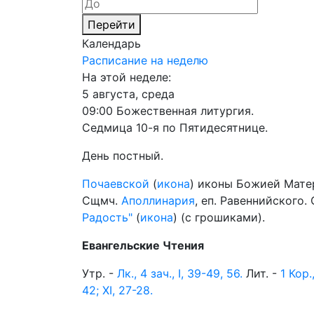
Перейти
Календарь
Расписание на неделю
На этой неделе:
5 августа, среда
09:00 Божественная литургия.
Седмица 10-я по Пятидесятнице.
День постный.
Почаевской
(
икона
) иконы Божией Мате
Сщмч.
Аполлинария
, еп. Равеннийского.
Радость"
(
икона
) (с грошиками).
Евангельские Чтения
Утр. -
Лк., 4 зач., I, 39-49, 56.
Лит. -
1 Кор.
42; XI, 27-28.