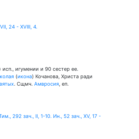
II, 24 - XVIII, 4.
) исп., игумении и 90 сестер ее.
колая
(
икона
) Кочанова, Христа ради
вятых
. Сщмч.
Амвросия
, еп.
Тим., 292 зач., II, 1-10.
Ин., 52 зач., XV, 17 -