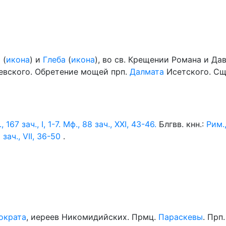
а
(
икона
) и
Глеба
(
икона
), во св. Крещении Романа и Да
левского. Обретение мощей прп.
Далмата
Исетского. С
, 167 зач., I, 1-7.
Мф., 88 зач., XXI, 43-46.
Блгвв. кнн.:
Рим.,
 зач., VII, 36-50
.
ократа
, иереев Никомидийских. Прмц.
Параскевы
. Прп