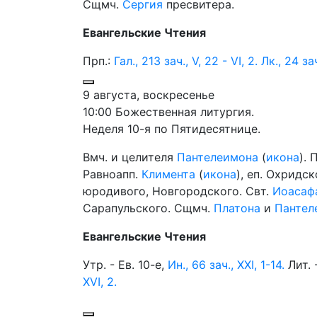
Сщмч.
Сергия
пресвитера.
Евангельские Чтения
Прп.:
Гал., 213 зач., V, 22 - VI, 2.
Лк., 24 зач
9 августа, воскресенье
10:00 Божественная литургия.
Неделя 10-я по Пятидесятнице.
Вмч. и целителя
Пантелеимона
(
икона
). 
Равноапп.
Климента
(
икона
), еп. Охридс
юродивого, Новгородского. Свт.
Иоасаф
Сарапульского. Сщмч.
Платона
и
Пантел
Евангельские Чтения
Утр. - Ев. 10-е,
Ин., 66 зач., XXI, 1-14.
Лит. 
XVI, 2.