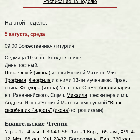
Расписание на неделю
На этой неделе:
5 августа, среда
09:00 Божественная литургия.
Седмица 10-я по Пятидесятнице.
День постный.
Почаевской
(
икона
) иконы Божией Матери. Мчч.
Трофима
,
Феофила
и с ними 13-ти мучеников. Прав.
воина
Феодора
(
икона
) Ушакова. Сщмч.
Аполлинария
,
еп. Равеннийского. Сщмч.
Михаила
пресвитера и мч.
Андрея
. Иконы Божией Матери, именуемой
"Всех
скорбящих Радость"
(
икона
) (с грошиками).
Евангельские Чтения
Утр. -
Лк., 4 зач., I, 39-49, 56.
Лит. -
1 Кор., 165 зач., XVI, 4-
12.
Мф., 86 зач., XXI, 28-32.
Богородицы:
Евр., 320 зач.,