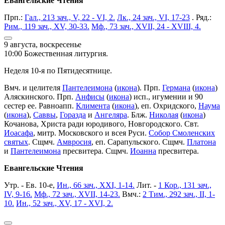
Евангельские Чтения
Прп.:
Гал., 213 зач., V, 22 - VI, 2.
Лк., 24 зач., VI, 17-23
. Ряд.:
Рим., 119 зач., XV, 30-33.
Мф., 73 зач., XVII, 24 - XVIII, 4.
9 августа, воскресенье
10:00 Божественная литургия.
Неделя 10-я по Пятидесятнице.
Вмч. и целителя
Пантелеимона
(
икона
). Прп.
Германа
(
икона
)
Аляскинского. Прп.
Анфисы
(
икона
) исп., игумении и 90
сестер ее. Равноапп.
Климента
(
икона
), еп. Охридского,
Наума
(
икона
),
Саввы
,
Горазда
и
Ангеляра
. Блж.
Николая
(
икона
)
Кочанова, Христа ради юродивого, Новгородского. Свт.
Иоасафа
, митр. Московского и всея Руси.
Собор Смоленских
святых
. Сщмч.
Амвросия
, еп. Сарапульского. Сщмч.
Платона
и
Пантелеимона
пресвитера. Сщмч.
Иоанна
пресвитера.
Евангельские Чтения
Утр. - Ев. 10-е,
Ин., 66 зач., XXI, 1-14.
Лит. -
1 Кор., 131 зач.,
IV, 9-16.
Мф., 72 зач., XVII, 14-23.
Вмч.:
2 Тим., 292 зач., II, 1-
10.
Ин., 52 зач., XV, 17 - XVI, 2.