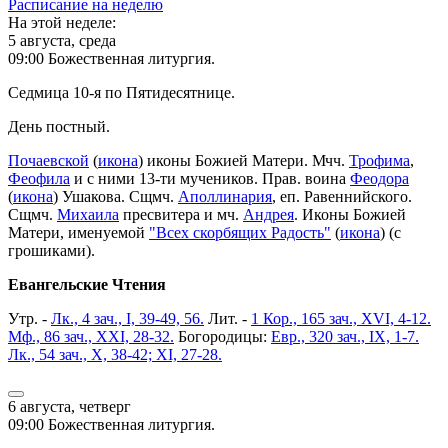
Расписание на неделю
На этой неделе:
5 августа, среда
09:00 Божественная литургия.
Седмица 10-я по Пятидесятнице.
День постный.
Почаевской
(
икона
) иконы Божией Матери. Мчч.
Трофима
,
Феофила
и с ними 13-ти мучеников. Прав. воина
Феодора
(
икона
) Ушакова. Сщмч.
Аполлинария
, еп. Равеннийского.
Сщмч.
Михаила
пресвитера и мч.
Андрея
. Иконы Божией
Матери, именуемой
"Всех скорбящих Радость"
(
икона
) (с
грошиками).
Евангельские Чтения
Утр. -
Лк., 4 зач., I, 39-49, 56.
Лит. -
1 Кор., 165 зач., XVI, 4-12.
Мф., 86 зач., XXI, 28-32.
Богородицы:
Евр., 320 зач., IX, 1-7.
Лк., 54 зач., X, 38-42; XI, 27-28.
6 августа, четверг
09:00 Божественная литургия.