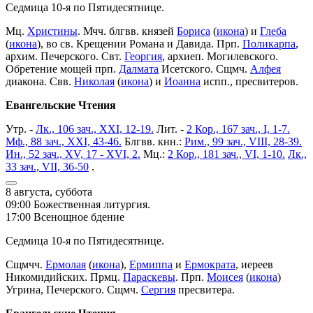
Седмица 10-я по Пятидесятнице.
Мц.
Христины
. Мчч. блгвв. князей
Бориса
(
икона
) и
Глеба
(
икона
), во св. Крещении Романа и Давида. Прп.
Поликарпа
,
архим. Печерского. Свт.
Георгия
, архиеп. Могилевского.
Обретение мощей прп.
Далмата
Исетского. Сщмч.
Алфея
диакона. Свв.
Николая
(
икона
) и
Иоанна
испп., пресвитеров.
Евангельские Чтения
Утр. -
Лк., 106 зач., XXI, 12-19.
Лит. -
2 Кор., 167 зач., I, 1-7.
Мф., 88 зач., XXI, 43-46.
Блгвв. кнн.:
Рим., 99 зач., VIII, 28-39.
Ин., 52 зач., XV, 17 - XVI, 2.
Мц.:
2 Кор., 181 зач., VI, 1-10.
Лк.,
33 зач., VII, 36-50
.
8 августа, суббота
09:00 Божественная литургия.
17:00 Всенощное бдение
Седмица 10-я по Пятидесятнице.
Сщмчч.
Ермолая
(
икона
),
Ермиппа
и
Ермократа
, иереев
Никомидийских. Прмц.
Параскевы
. Прп.
Моисея
(
икона
)
Угрина, Печерского. Сщмч.
Сергия
пресвитера.