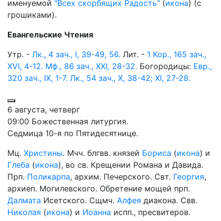
именуемой
"Всех скорбящих Радость"
(
икона
) (с
грошиками).
Евангельские Чтения
Утр. -
Лк., 4 зач., I, 39-49, 56.
Лит. -
1 Кор., 165 зач.,
XVI, 4-12.
Мф., 86 зач., XXI, 28-32.
Богородицы:
Евр.,
320 зач., IX, 1-7.
Лк., 54 зач., X, 38-42; XI, 27-28.
6 августа, четверг
09:00 Божественная литургия.
Седмица 10-я по Пятидесятнице.
Мц.
Христины
. Мчч. блгвв. князей
Бориса
(
икона
) и
Глеба
(
икона
), во св. Крещении Романа и Давида.
Прп.
Поликарпа
, архим. Печерского. Свт.
Георгия
,
архиеп. Могилевского. Обретение мощей прп.
Далмата
Исетского. Сщмч.
Алфея
диакона. Свв.
Николая
(
икона
) и
Иоанна
испп., пресвитеров.