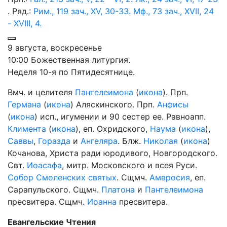
. Ряд.:
Рим., 119 зач., XV, 30-33.
Мф., 73 зач., XVII, 24
- XVIII, 4.
9 августа, воскресенье
10:00 Божественная литургия.
Неделя 10-я по Пятидесятнице.
Вмч. и целителя
Пантелеимона
(
икона
). Прп.
Германа
(
икона
) Аляскинского. Прп.
Анфисы
(
икона
) исп., игумении и 90 сестер ее. Равноапп.
Климента
(
икона
), еп. Охридского,
Наума
(
икона
),
Саввы
,
Горазда
и
Ангеляра
. Блж.
Николая
(
икона
)
Кочанова, Христа ради юродивого, Новгородского.
Свт.
Иоасафа
, митр. Московского и всея Руси.
Собор Смоленских святых
. Сщмч.
Амвросия
, еп.
Сарапульского. Сщмч.
Платона
и
Пантелеимона
пресвитера. Сщмч.
Иоанна
пресвитера.
Евангельские Чтения