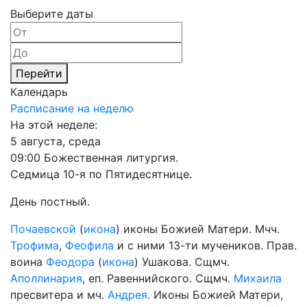
Выберите даты
Перейти
Календарь
Расписание на неделю
На этой неделе:
5 августа, среда
09:00 Божественная литургия.
Седмица 10-я по Пятидесятнице.
День постный.
Почаевской
(
икона
) иконы Божией Матери. Мчч.
Трофима
,
Феофила
и с ними 13-ти мучеников. Прав.
воина
Феодора
(
икона
) Ушакова. Сщмч.
Аполлинария
, еп. Равеннийского. Сщмч.
Михаила
пресвитера и мч.
Андрея
. Иконы Божией Матери,