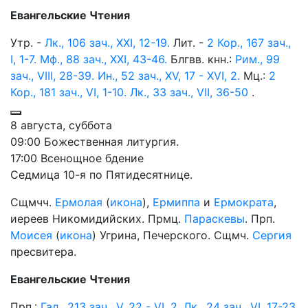
Евангельские Чтения
Утр. -
Лк., 106 зач., XXI, 12-19.
Лит. -
2 Кор., 167 зач.,
I, 1-7.
Мф., 88 зач., XXI, 43-46.
Блгвв. кнн.:
Рим., 99
зач., VIII, 28-39.
Ин., 52 зач., XV, 17 - XVI, 2.
Мц.:
2
Кор., 181 зач., VI, 1-10.
Лк., 33 зач., VII, 36-50
.
8 августа, суббота
09:00 Божественная литургия.
17:00 Всенощное бдение
Седмица 10-я по Пятидесятнице.
Сщмчч.
Ермолая
(
икона
),
Ермиппа
и
Ермократа
,
иереев Никомидийских. Прмц.
Параскевы
. Прп.
Моисея
(
икона
) Угрина, Печерского. Сщмч.
Сергия
пресвитера.
Евангельские Чтения
Прп.:
Гал., 213 зач., V, 22 - VI, 2.
Лк., 24 зач., VI, 17-23