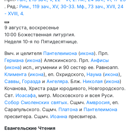
. Ряд.:
Рим., 119 зач., XV, 30-33.
Мф., 73 зач., XVII, 24
- XVIII, 4.
9 августа, воскресенье
10:00 Божественная литургия.
Неделя 10-я по Пятидесятнице.
Вмч. и целителя
Пантелеимона
(
икона
). Прп.
Германа
(
икона
) Аляскинского. Прп.
Анфисы
(
икона
) исп., игумении и 90 сестер ее. Равноапп.
Климента
(
икона
), еп. Охридского,
Наума
(
икона
),
Саввы
,
Горазда
и
Ангеляра
. Блж.
Николая
(
икона
)
Кочанова, Христа ради юродивого, Новгородского.
Свт.
Иоасафа
, митр. Московского и всея Руси.
Собор Смоленских святых
. Сщмч.
Амвросия
, еп.
Сарапульского. Сщмч.
Платона
и
Пантелеимона
пресвитера. Сщмч.
Иоанна
пресвитера.
Евангельские Чтения