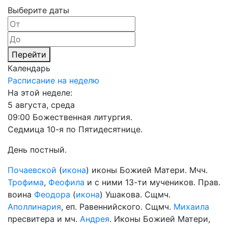
Выберите даты
Перейти
Календарь
Расписание на неделю
На этой неделе:
5 августа, среда
09:00 Божественная литургия.
Седмица 10-я по Пятидесятнице.
День постный.
Почаевской
(
икона
) иконы Божией Матери. Мчч.
Трофима
,
Феофила
и с ними 13-ти мучеников. Прав.
воина
Феодора
(
икона
) Ушакова. Сщмч.
Аполлинария
, еп. Равеннийского. Сщмч.
Михаила
пресвитера и мч.
Андрея
. Иконы Божией Матери,