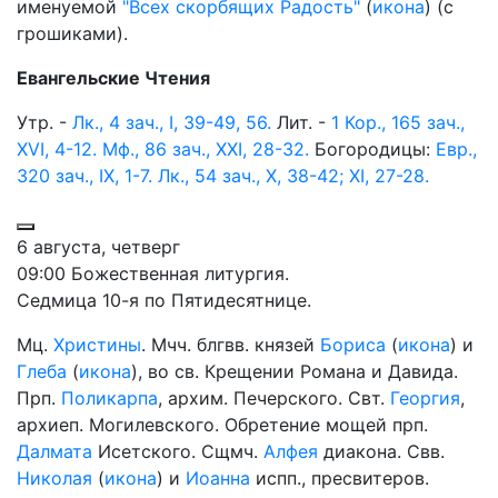
именуемой
"Всех скорбящих Радость"
(
икона
) (с
грошиками).
Евангельские Чтения
Утр. -
Лк., 4 зач., I, 39-49, 56.
Лит. -
1 Кор., 165 зач.,
XVI, 4-12.
Мф., 86 зач., XXI, 28-32.
Богородицы:
Евр.,
320 зач., IX, 1-7.
Лк., 54 зач., X, 38-42; XI, 27-28.
6 августа, четверг
09:00 Божественная литургия.
Седмица 10-я по Пятидесятнице.
Мц.
Христины
. Мчч. блгвв. князей
Бориса
(
икона
) и
Глеба
(
икона
), во св. Крещении Романа и Давида.
Прп.
Поликарпа
, архим. Печерского. Свт.
Георгия
,
архиеп. Могилевского. Обретение мощей прп.
Далмата
Исетского. Сщмч.
Алфея
диакона. Свв.
Николая
(
икона
) и
Иоанна
испп., пресвитеров.