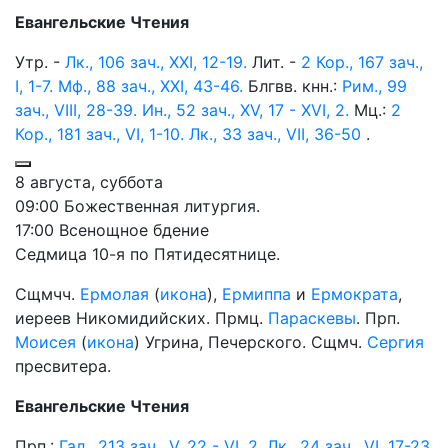
Евангельские Чтения
Утр. -
Лк., 106 зач., XXI, 12-19.
Лит. -
2 Кор., 167 зач.,
I, 1-7.
Мф., 88 зач., XXI, 43-46.
Блгвв. кнн.:
Рим., 99
зач., VIII, 28-39.
Ин., 52 зач., XV, 17 - XVI, 2.
Мц.:
2
Кор., 181 зач., VI, 1-10.
Лк., 33 зач., VII, 36-50
.
8 августа, суббота
09:00 Божественная литургия.
17:00 Всенощное бдение
Седмица 10-я по Пятидесятнице.
Сщмчч.
Ермолая
(
икона
),
Ермиппа
и
Ермократа
,
иереев Никомидийских. Прмц.
Параскевы
. Прп.
Моисея
(
икона
) Угрина, Печерского. Сщмч.
Сергия
пресвитера.
Евангельские Чтения
Прп.:
Гал., 213 зач., V, 22 - VI, 2.
Лк., 24 зач., VI, 17-23