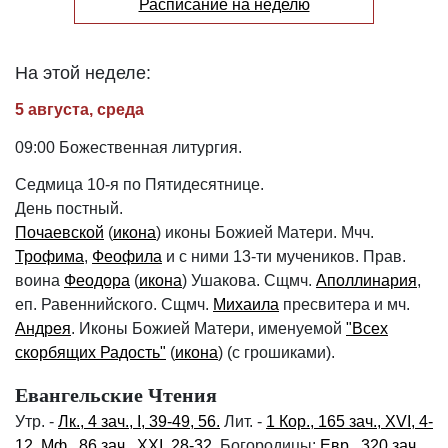
Расписание на неделю
На этой неделе:
5 августа, среда
09:00 Божественная литургия.
Седмица 10-я по Пятидесятнице.
День постный.
Почаевской
(
икона
) иконы Божией Матери. Мчч.
Трофима
,
Феофила
и с ними 13-ти мучеников. Прав.
воина
Феодора
(
икона
) Ушакова. Сщмч.
Аполлинария
,
еп. Равеннийского. Сщмч.
Михаила
пресвитера и мч.
Андрея
. Иконы Божией Матери, именуемой
"Всех
скорбящих Радость"
(
икона
) (с грошиками).
Евангельские Чтения
Утр. -
Лк., 4 зач., I, 39-49, 56.
Лит. -
1 Кор., 165 зач., XVI, 4-
12.
Мф., 86 зач., XXI, 28-32.
Богородицы:
Евр., 320 зач.,