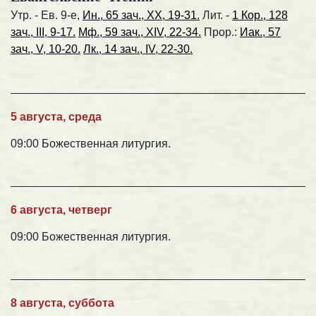
Утр. - Ев. 9-е,
Ин., 65 зач., XX, 19-31.
Лит. -
1 Кор., 128
зач., III, 9-17.
Мф., 59 зач., XIV, 22-34.
Прор.:
Иак., 57
зач., V, 10-20.
Лк., 14 зач., IV, 22-30.
5 августа, среда
09:00 Божественная литургия.
6 августа, четверг
09:00 Божественная литургия.
8 августа, суббота