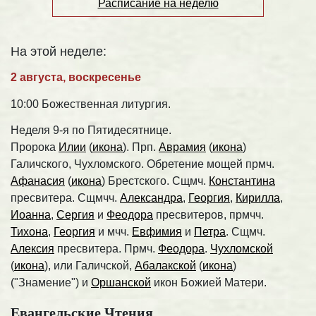
Расписание на неделю
На этой неделе:
2 августа, воскресенье
10:00 Божественная литургия.
Неделя 9-я по Пятидесятнице.
Пророка
Илии
(
икона
). Прп.
Аврамия
(
икона
)
Галичского, Чухломского. Обретение мощей прмч.
Афанасия
(
икона
) Брестского. Сщмч.
Константина
пресвитера. Сщмчч.
Александра
,
Георгия
,
Кирилла
,
Иоанна
,
Сергия
и
Феодора
пресвитеров, прмчч.
Тихона
,
Георгия
и мчч.
Евфимия
и
Петра
. Сщмч.
Алексия
пресвитера. Прмч.
Феодора
.
Чухломской
(
икона
), или Галичской,
Абалакской
(
икона
)
("Знамение") и
Оршанской
икон Божией Матери.
Евангельские Чтения