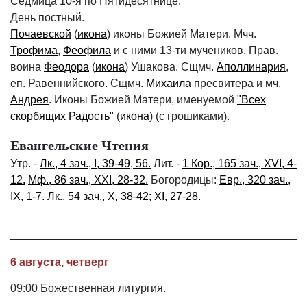
Седмица 10-я по Пятидесятнице.
День постный.
Почаевской
(
икона
) иконы Божией Матери. Мчч.
Трофима
,
Феофила
и с ними 13-ти мучеников. Прав.
воина
Феодора
(
икона
) Ушакова. Сщмч.
Аполлинария
,
еп. Равеннийского. Сщмч.
Михаила
пресвитера и мч.
Андрея
. Иконы Божией Матери, именуемой
"Всех
скорбящих Радость"
(
икона
) (с грошиками).
Евангельские Чтения
Утр. -
Лк., 4 зач., I, 39-49, 56.
Лит. -
1 Кор., 165 зач., XVI, 4-
12.
Мф., 86 зач., XXI, 28-32.
Богородицы:
Евр., 320 зач.,
IX, 1-7.
Лк., 54 зач., X, 38-42; XI, 27-28.
6 августа, четверг
09:00 Божественная литургия.