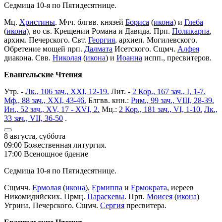
Седмица 10-я по Пятидесятнице.
Мц.
Христины
. Мчч. блгвв. князей
Бориса
(
икона
) и
Глеба
(
икона
), во св. Крещении Романа и Давида. Прп.
Поликарпа
,
архим. Печерского. Свт.
Георгия
, архиеп. Могилевского.
Обретение мощей прп.
Далмата
Исетского. Сщмч.
Алфея
диакона. Свв.
Николая
(
икона
) и
Иоанна
испп., пресвитеров.
Евангельские Чтения
Утр. -
Лк., 106 зач., XXI, 12-19.
Лит. -
2 Кор., 167 зач., I, 1-7.
Мф., 88 зач., XXI, 43-46.
Блгвв. кнн.:
Рим., 99 зач., VIII, 28-39.
Ин., 52 зач., XV, 17 - XVI, 2.
Мц.:
2 Кор., 181 зач., VI, 1-10.
Лк.,
33 зач., VII, 36-50
.
8 августа, суббота
09:00 Божественная литургия.
17:00 Всенощное бдение
Седмица 10-я по Пятидесятнице.
Сщмчч.
Ермолая
(
икона
),
Ермиппа
и
Ермократа
, иереев
Никомидийских. Прмц.
Параскевы
. Прп.
Моисея
(
икона
)
Угрина, Печерского. Сщмч.
Сергия
пресвитера.