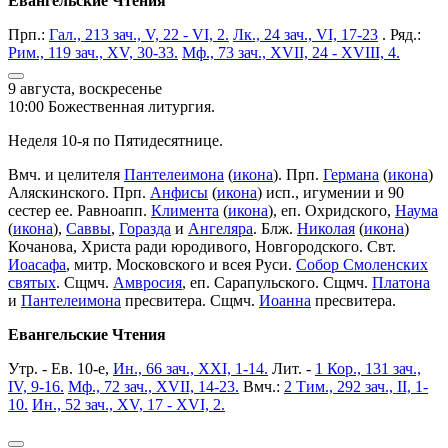
Евангельские Чтения
Прп.:
Гал., 213 зач., V, 22 - VI, 2.
Лк., 24 зач., VI, 17-23
. Ряд.:
Рим., 119 зач., XV, 30-33.
Мф., 73 зач., XVII, 24 - XVIII, 4.
9 августа, воскресенье
10:00 Божественная литургия.
Неделя 10-я по Пятидесятнице.
Вмч. и целителя
Пантелеимона
(
икона
). Прп.
Германа
(
икона
)
Аляскинского. Прп.
Анфисы
(
икона
) исп., игумении и 90
сестер ее. Равноапп.
Климента
(
икона
), еп. Охридского,
Наума
(
икона
),
Саввы
,
Горазда
и
Ангеляра
. Блж.
Николая
(
икона
)
Кочанова, Христа ради юродивого, Новгородского. Свт.
Иоасафа
, митр. Московского и всея Руси.
Собор Смоленских
святых
. Сщмч.
Амвросия
, еп. Сарапульского. Сщмч.
Платона
и
Пантелеимона
пресвитера. Сщмч.
Иоанна
пресвитера.
Евангельские Чтения
Утр. - Ев. 10-е,
Ин., 66 зач., XXI, 1-14.
Лит. -
1 Кор., 131 зач.,
IV, 9-16.
Мф., 72 зач., XVII, 14-23.
Вмч.:
2 Тим., 292 зач., II, 1-
10.
Ин., 52 зач., XV, 17 - XVI, 2.