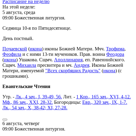
Расписание на неделю
На этой неделе:
5 августа, среда
09:00 Божественная литургия.
Седмица 10-я по Пятидесятнице.
День постный.
Почаевской
(
икона
) иконы Божией Матери. Мчч.
Трофима
,
Феофила
и с ними 13-ти мучеников. Прав. воина
Феодора
(
икона
) Ушакова. Сщмч.
Аполлинария
, еп. Равеннийского.
Сщмч.
Михаила
пресвитера и мч.
Андрея
. Иконы Божией
Матери, именуемой
"Всех скорбящих Радость"
(
икона
) (с
грошиками).
Евангельские Чтения
Утр. -
Лк., 4 зач., I, 39-49, 56.
Лит. -
1 Кор., 165 зач., XVI, 4-12.
Мф., 86 зач., XXI, 28-32.
Богородицы:
Евр., 320 зач., IX, 1-7.
Лк., 54 зач., X, 38-42; XI, 27-28.
6 августа, четверг
09:00 Божественная литургия.