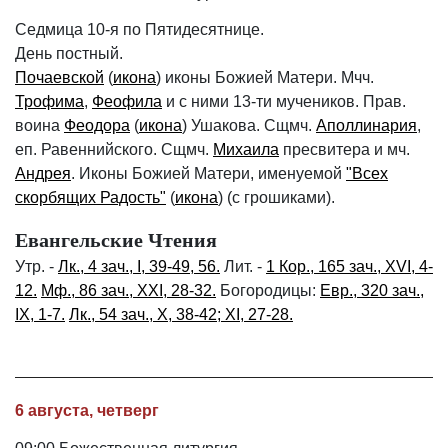
Седмица 10-я по Пятидесятнице.
День постный.
Почаевской
(
икона
) иконы Божией Матери. Мчч.
Трофима
,
Феофила
и с ними 13-ти мучеников. Прав.
воина
Феодора
(
икона
) Ушакова. Сщмч.
Аполлинария
,
еп. Равеннийского. Сщмч.
Михаила
пресвитера и мч.
Андрея
. Иконы Божией Матери, именуемой
"Всех
скорбящих Радость"
(
икона
) (с грошиками).
Евангельские Чтения
Утр. -
Лк., 4 зач., I, 39-49, 56.
Лит. -
1 Кор., 165 зач., XVI, 4-
12.
Мф., 86 зач., XXI, 28-32.
Богородицы:
Евр., 320 зач.,
IX, 1-7.
Лк., 54 зач., X, 38-42; XI, 27-28.
6 августа, четверг