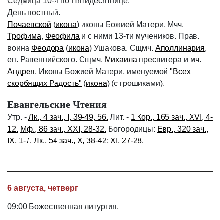
Седмица 10-я по Пятидесятнице.
День постный.
Почаевской
(
икона
) иконы Божией Матери. Мчч.
Трофима
,
Феофила
и с ними 13-ти мучеников. Прав.
воина
Феодора
(
икона
) Ушакова. Сщмч.
Аполлинария
,
еп. Равеннийского. Сщмч.
Михаила
пресвитера и мч.
Андрея
. Иконы Божией Матери, именуемой
"Всех
скорбящих Радость"
(
икона
) (с грошиками).
Евангельские Чтения
Утр. -
Лк., 4 зач., I, 39-49, 56.
Лит. -
1 Кор., 165 зач., XVI, 4-
12.
Мф., 86 зач., XXI, 28-32.
Богородицы:
Евр., 320 зач.,
IX, 1-7.
Лк., 54 зач., X, 38-42; XI, 27-28.
6 августа, четверг
09:00 Божественная литургия.