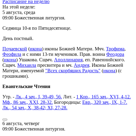
Расписание на неделю
На этой неделе:
5 августа, среда
09:00 Божественная литургия.
Седмица 10-я по Пятидесятнице.
День постный.
Почаевской
(
икона
) иконы Божией Матери. Мчч.
Трофима
,
Феофила
и с ними 13-ти мучеников. Прав. воина
Феодора
(
икона
) Ушакова. Сщмч.
Аполлинария
, еп. Равеннийского.
Сщмч.
Михаила
пресвитера и мч.
Андрея
. Иконы Божией
Матери, именуемой
"Всех скорбящих Радость"
(
икона
) (с
грошиками).
Евангельские Чтения
Утр. -
Лк., 4 зач., I, 39-49, 56.
Лит. -
1 Кор., 165 зач., XVI, 4-12.
Мф., 86 зач., XXI, 28-32.
Богородицы:
Евр., 320 зач., IX, 1-7.
Лк., 54 зач., X, 38-42; XI, 27-28.
6 августа, четверг
09:00 Божественная литургия.