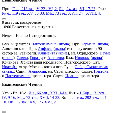
Евангельские Чтения
Прп.:
Гал., 213 зач., V, 22 - VI, 2.
Лк., 24 зач., VI, 17-23
. Ряд.:
Рим., 119 зач., XV, 30-33.
Мф., 73 зач., XVII, 24 - XVIII, 4.
9 августа, воскресенье
10:00 Божественная литургия.
Неделя 10-я по Пятидесятнице.
Вмч. и целителя
Пантелеимона
(
икона
). Прп.
Германа
(
икона
)
Аляскинского. Прп.
Анфисы
(
икона
) исп., игумении и 90
сестер ее. Равноапп.
Климента
(
икона
), еп. Охридского,
Наума
(
икона
),
Саввы
,
Горазда
и
Ангеляра
. Блж.
Николая
(
икона
)
Кочанова, Христа ради юродивого, Новгородского. Свт.
Иоасафа
, митр. Московского и всея Руси.
Собор Смоленских
святых
. Сщмч.
Амвросия
, еп. Сарапульского. Сщмч.
Платона
и
Пантелеимона
пресвитера. Сщмч.
Иоанна
пресвитера.
Евангельские Чтения
Утр. - Ев. 10-е,
Ин., 66 зач., XXI, 1-14.
Лит. -
1 Кор., 131 зач.,
IV, 9-16.
Мф., 72 зач., XVII, 14-23.
Вмч.:
2 Тим., 292 зач., II, 1-
10.
Ин., 52 зач., XV, 17 - XVI, 2.