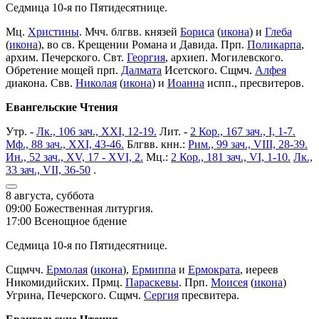
Седмица 10-я по Пятидесятнице.
Мц.
Христины
. Мчч. блгвв. князей
Бориса
(
икона
) и
Глеба
(
икона
), во св. Крещении Романа и Давида. Прп.
Поликарпа
,
архим. Печерского. Свт.
Георгия
, архиеп. Могилевского.
Обретение мощей прп.
Далмата
Исетского. Сщмч.
Алфея
диакона. Свв.
Николая
(
икона
) и
Иоанна
испп., пресвитеров.
Евангельские Чтения
Утр. -
Лк., 106 зач., XXI, 12-19.
Лит. -
2 Кор., 167 зач., I, 1-7.
Мф., 88 зач., XXI, 43-46.
Блгвв. кнн.:
Рим., 99 зач., VIII, 28-39.
Ин., 52 зач., XV, 17 - XVI, 2.
Мц.:
2 Кор., 181 зач., VI, 1-10.
Лк.,
33 зач., VII, 36-50
.
8 августа, суббота
09:00 Божественная литургия.
17:00 Всенощное бдение
Седмица 10-я по Пятидесятнице.
Сщмчч.
Ермолая
(
икона
),
Ермиппа
и
Ермократа
, иереев
Никомидийских. Прмц.
Параскевы
. Прп.
Моисея
(
икона
)
Угрина, Печерского. Сщмч.
Сергия
пресвитера.