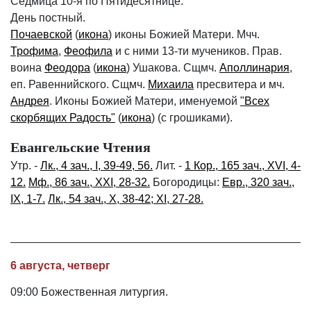
Седмица 10-я по Пятидесятнице.
День постный.
Почаевской
(
икона
) иконы Божией Матери. Мчч.
Трофима
,
Феофила
и с ними 13-ти мучеников. Прав.
воина
Феодора
(
икона
) Ушакова. Сщмч.
Аполлинария
,
еп. Равеннийского. Сщмч.
Михаила
пресвитера и мч.
Андрея
. Иконы Божией Матери, именуемой
"Всех
скорбящих Радость"
(
икона
) (с грошиками).
Евангельские Чтения
Утр. -
Лк., 4 зач., I, 39-49, 56.
Лит. -
1 Кор., 165 зач., XVI, 4-
12.
Мф., 86 зач., XXI, 28-32.
Богородицы:
Евр., 320 зач.,
IX, 1-7.
Лк., 54 зач., X, 38-42; XI, 27-28.
6 августа, четверг
09:00 Божественная литургия.