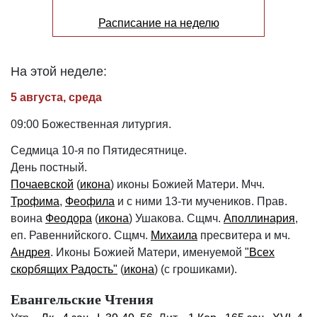
Расписание на неделю
На этой неделе:
5 августа, среда
09:00 Божественная литургия.
Седмица 10-я по Пятидесятнице.
День постный.
Почаевской
(
икона
) иконы Божией Матери. Мчч.
Трофима
,
Феофила
и с ними 13-ти мучеников. Прав.
воина
Феодора
(
икона
) Ушакова. Сщмч.
Аполлинария
,
еп. Равеннийского. Сщмч.
Михаила
пресвитера и мч.
Андрея
. Иконы Божией Матери, именуемой
"Всех
скорбящих Радость"
(
икона
) (с грошиками).
Евангельские Чтения