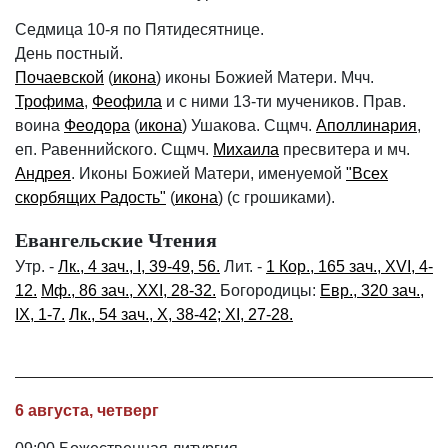
Седмица 10-я по Пятидесятнице.
День постный.
Почаевской
(
икона
) иконы Божией Матери. Мчч.
Трофима
,
Феофила
и с ними 13-ти мучеников. Прав.
воина
Феодора
(
икона
) Ушакова. Сщмч.
Аполлинария
,
еп. Равеннийского. Сщмч.
Михаила
пресвитера и мч.
Андрея
. Иконы Божией Матери, именуемой
"Всех
скорбящих Радость"
(
икона
) (с грошиками).
Евангельские Чтения
Утр. -
Лк., 4 зач., I, 39-49, 56.
Лит. -
1 Кор., 165 зач., XVI, 4-
12.
Мф., 86 зач., XXI, 28-32.
Богородицы:
Евр., 320 зач.,
IX, 1-7.
Лк., 54 зач., X, 38-42; XI, 27-28.
6 августа, четверг