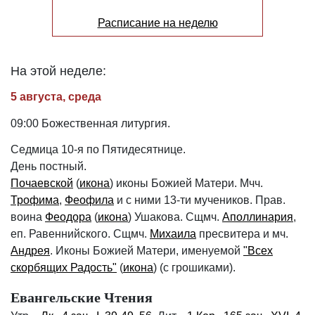
Расписание на неделю
На этой неделе:
5 августа, среда
09:00 Божественная литургия.
Седмица 10-я по Пятидесятнице.
День постный.
Почаевской
(
икона
) иконы Божией Матери. Мчч.
Трофима
,
Феофила
и с ними 13-ти мучеников. Прав.
воина
Феодора
(
икона
) Ушакова. Сщмч.
Аполлинария
,
еп. Равеннийского. Сщмч.
Михаила
пресвитера и мч.
Андрея
. Иконы Божией Матери, именуемой
"Всех
скорбящих Радость"
(
икона
) (с грошиками).
Евангельские Чтения