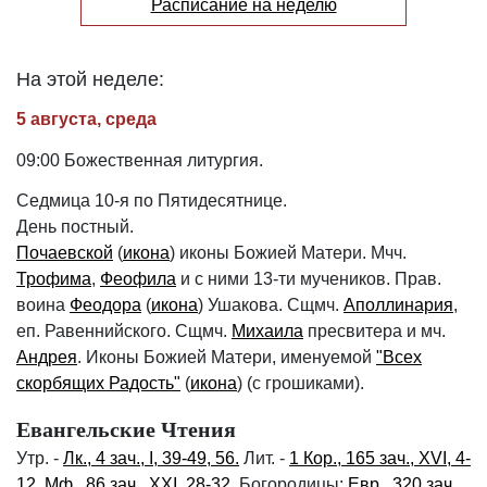
Расписание на неделю
На этой неделе:
5 августа, среда
09:00 Божественная литургия.
Седмица 10-я по Пятидесятнице.
День постный.
Почаевской
(
икона
) иконы Божией Матери. Мчч.
Трофима
,
Феофила
и с ними 13-ти мучеников. Прав.
воина
Феодора
(
икона
) Ушакова. Сщмч.
Аполлинария
,
еп. Равеннийского. Сщмч.
Михаила
пресвитера и мч.
Андрея
. Иконы Божией Матери, именуемой
"Всех
скорбящих Радость"
(
икона
) (с грошиками).
Евангельские Чтения
Утр. -
Лк., 4 зач., I, 39-49, 56.
Лит. -
1 Кор., 165 зач., XVI, 4-
12.
Мф., 86 зач., XXI, 28-32.
Богородицы:
Евр., 320 зач.,