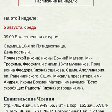
Расписание на неделю
На этой неделе:
5 августа, среда
09:00 Божественная литургия.
Седмица 10-я по Пятидесятнице.
День постный.
Почаевской
(
икона
) иконы Божией Матери. Мчч.
Трофима
,
Феофила
и с ними 13-ти мучеников. Прав.
воина
Феодора
(
икона
) Ушакова. Сщмч.
Аполлинария
,
еп. Равеннийского. Сщмч.
Михаила
пресвитера и мч.
Андрея
. Иконы Божией Матери, именуемой
"Всех
скорбящих Радость"
(
икона
) (с грошиками).
Евангельские Чтения
Утр. -
Лк., 4 зач., I, 39-49, 56.
Лит. -
1 Кор., 165 зач., XVI, 4-
12.
Мф., 86 зач., XXI, 28-32.
Богородицы:
Евр., 320 зач.,