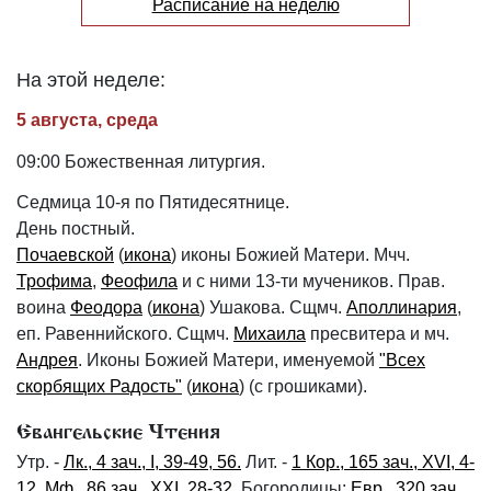
Расписание на неделю
На этой неделе:
5 августа, среда
09:00 Божественная литургия.
Седмица 10-я по Пятидесятнице.
День постный.
Почаевской
(
икона
) иконы Божией Матери. Мчч.
Трофима
,
Феофила
и с ними 13-ти мучеников. Прав.
воина
Феодора
(
икона
) Ушакова. Сщмч.
Аполлинария
,
еп. Равеннийского. Сщмч.
Михаила
пресвитера и мч.
Андрея
. Иконы Божией Матери, именуемой
"Всех
скорбящих Радость"
(
икона
) (с грошиками).
Евангельские Чтения
Утр. -
Лк., 4 зач., I, 39-49, 56.
Лит. -
1 Кор., 165 зач., XVI, 4-
12.
Мф., 86 зач., XXI, 28-32.
Богородицы:
Евр., 320 зач.,