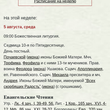
Расписание на неделю
На этой неделе:
5 августа, среда
09:00 Божественная литургия.
Седмица 10-я по Пятидесятнице.
День постный.
Почаевской
(
икона
) иконы Божией Матери. Мчч.
Трофима
,
Феофила
и с ними 13-ти мучеников. Прав.
воина
Феодора
(
икона
) Ушакова. Сщмч.
Аполлинария
,
еп. Равеннийского. Сщмч.
Михаила
пресвитера и мч.
Андрея
. Иконы Божией Матери, именуемой
"Всех
скорбящих Радость"
(
икона
) (с грошиками).
Евангельские Чтения
Утр. -
Лк., 4 зач., I, 39-49, 56.
Лит. -
1 Кор., 165 зач., XVI, 4-
12.
Мф., 86 зач., XXI, 28-32.
Богородицы:
Евр., 320 зач.,