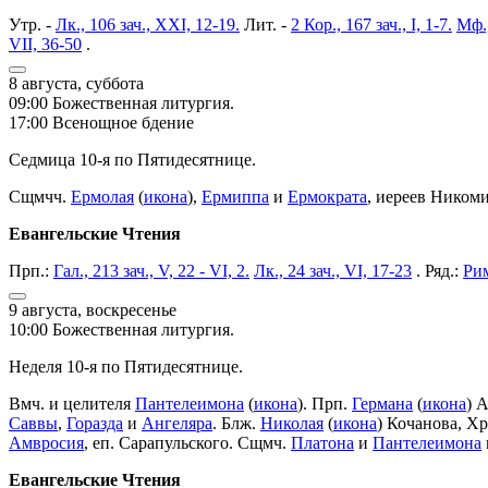
Утр. -
Лк., 106 зач., XXI, 12-19.
Лит. -
2 Кор., 167 зач., I, 1-7.
Мф.,
VII, 36-50
.
8 августа, суббота
09:00 Божественная литургия.
17:00 Всенощное бдение
Седмица 10-я по Пятидесятнице.
Сщмчч.
Ермолая
(
икона
),
Ермиппа
и
Ермократа
, иереев Ником
Евангельские Чтения
Прп.:
Гал., 213 зач., V, 22 - VI, 2.
Лк., 24 зач., VI, 17-23
. Ряд.:
Рим
9 августа, воскресенье
10:00 Божественная литургия.
Неделя 10-я по Пятидесятнице.
Вмч. и целителя
Пантелеимона
(
икона
). Прп.
Германа
(
икона
) 
Саввы
,
Горазда
и
Ангеляра
. Блж.
Николая
(
икона
) Кочанова, Х
Амвросия
, еп. Сарапульского. Сщмч.
Платона
и
Пантелеимона
Евангельские Чтения