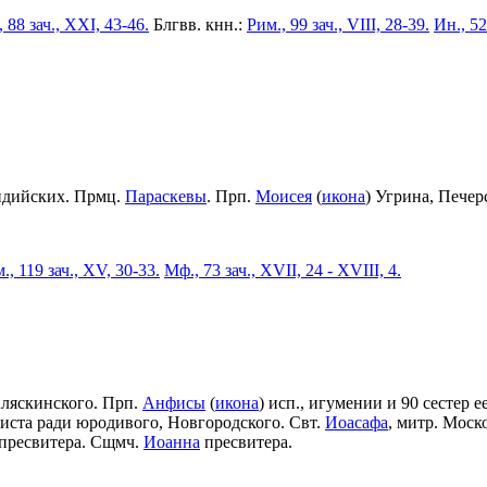
 88 зач., XXI, 43-46.
Блгвв. кнн.:
Рим., 99 зач., VIII, 28-39.
Ин., 52
идийских. Прмц.
Параскевы
. Прп.
Моисея
(
икона
) Угрина, Пече
., 119 зач., XV, 30-33.
Мф., 73 зач., XVII, 24 - XVIII, 4.
Аляскинского. Прп.
Анфисы
(
икона
) исп., игумении и 90 сестер е
риста ради юродивого, Новгородского. Свт.
Иоасафа
, митр. Моск
пресвитера. Сщмч.
Иоанна
пресвитера.