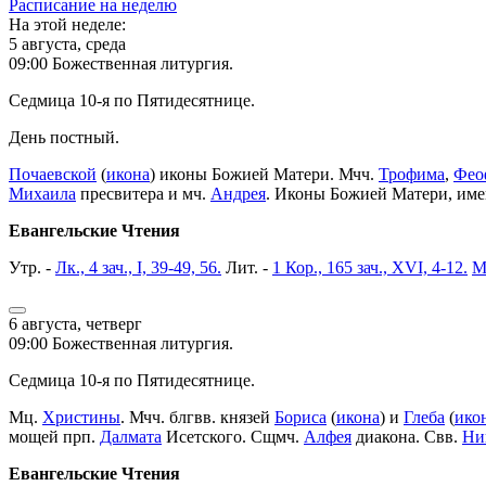
Расписание на неделю
На этой неделе:
5 августа, среда
09:00 Божественная литургия.
Седмица 10-я по Пятидесятнице.
День постный.
Почаевской
(
икона
) иконы Божией Матери. Мчч.
Трофима
,
Фео
Михаила
пресвитера и мч.
Андрея
. Иконы Божией Матери, им
Евангельские Чтения
Утр. -
Лк., 4 зач., I, 39-49, 56.
Лит. -
1 Кор., 165 зач., XVI, 4-12.
М
6 августа, четверг
09:00 Божественная литургия.
Седмица 10-я по Пятидесятнице.
Мц.
Христины
. Мчч. блгвв. князей
Бориса
(
икона
) и
Глеба
(
ико
мощей прп.
Далмата
Исетского. Сщмч.
Алфея
диакона. Свв.
Ни
Евангельские Чтения