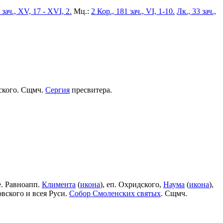
 зач., XV, 17 - XVI, 2.
Мц.:
2 Кор., 181 зач., VI, 1-10.
Лк., 33 зач.,
рского. Сщмч.
Сергия
пресвитера.
е. Равноапп.
Климента
(
икона
), еп. Охридского,
Наума
(
икона
),
овского и всея Руси.
Собор Смоленских святых
. Сщмч.