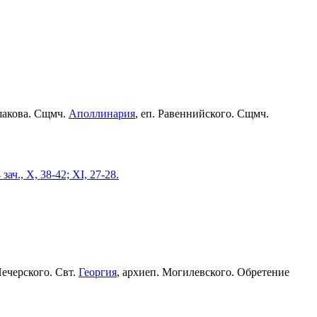
шакова. Сщмч.
Аполлинария
, еп. Равеннийского. Сщмч.
 зач., X, 38-42; XI, 27-28.
Печерского. Свт.
Георгия
, архиеп. Могилевского. Обретение