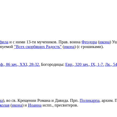
фила
и с ними 13-ти мучеников. Прав. воина
Феодора
(
икона
) У
енуемой
"Всех скорбящих Радость"
(
икона
) (с грошиками).
ф., 86 зач., XXI, 28-32.
Богородицы:
Евр., 320 зач., IX, 1-7.
Лк., 54
на
), во св. Крещении Романа и Давида. Прп.
Поликарпа
, архим. 
колая
(
икона
) и
Иоанна
испп., пресвитеров.