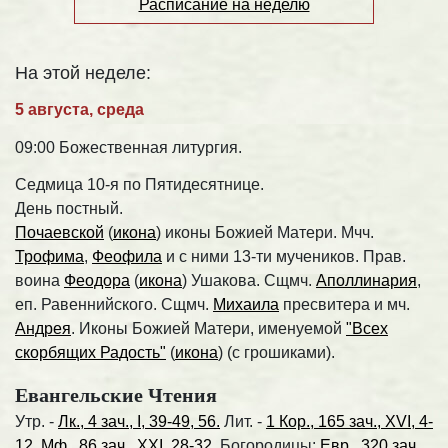
Расписание на неделю
На этой неделе:
5 августа, среда
09:00 Божественная литургия.
Седмица 10-я по Пятидесятнице.
День постный.
Почаевской
(
икона
) иконы Божией Матери. Мчч.
Трофима
,
Феофила
и с ними 13-ти мучеников. Прав.
воина
Феодора
(
икона
) Ушакова. Сщмч.
Аполлинария
,
еп. Равеннийского. Сщмч.
Михаила
пресвитера и мч.
Андрея
. Иконы Божией Матери, именуемой
"Всех
скорбящих Радость"
(
икона
) (с грошиками).
Евангельские Чтения
Утр. -
Лк., 4 зач., I, 39-49, 56.
Лит. -
1 Кор., 165 зач., XVI, 4-
12.
Мф., 86 зач., XXI, 28-32.
Богородицы:
Евр., 320 зач.,