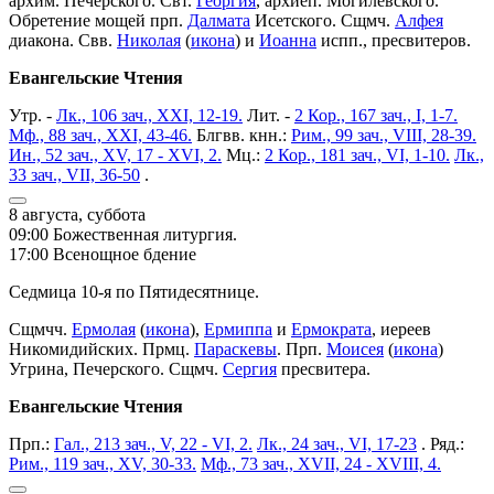
архим. Печерского. Свт.
Георгия
, архиеп. Могилевского.
Обретение мощей прп.
Далмата
Исетского. Сщмч.
Алфея
диакона. Свв.
Николая
(
икона
) и
Иоанна
испп., пресвитеров.
Евангельские Чтения
Утр. -
Лк., 106 зач., XXI, 12-19.
Лит. -
2 Кор., 167 зач., I, 1-7.
Мф., 88 зач., XXI, 43-46.
Блгвв. кнн.:
Рим., 99 зач., VIII, 28-39.
Ин., 52 зач., XV, 17 - XVI, 2.
Мц.:
2 Кор., 181 зач., VI, 1-10.
Лк.,
33 зач., VII, 36-50
.
8 августа, суббота
09:00 Божественная литургия.
17:00 Всенощное бдение
Седмица 10-я по Пятидесятнице.
Сщмчч.
Ермолая
(
икона
),
Ермиппа
и
Ермократа
, иереев
Никомидийских. Прмц.
Параскевы
. Прп.
Моисея
(
икона
)
Угрина, Печерского. Сщмч.
Сергия
пресвитера.
Евангельские Чтения
Прп.:
Гал., 213 зач., V, 22 - VI, 2.
Лк., 24 зач., VI, 17-23
. Ряд.:
Рим., 119 зач., XV, 30-33.
Мф., 73 зач., XVII, 24 - XVIII, 4.