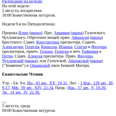
Расписание на неделю
На этой неделе:
2 августа, воскресенье
10:00 Божественная литургия.
Неделя 9-я по Пятидесятнице.
Пророка
Илии
(
икона
). Прп.
Аврамия
(
икона
) Галичского,
Чухломского. Обретение мощей прмч.
Афанасия
(
икона
)
Брестского. Сщмч.
Константина
пресвитера. Сщмчч.
Александра
,
Георгия
,
Кирилла
,
Иоанна
,
Сергия
и
Феодора
пресвитеров, прмчч.
Тихона
,
Георгия
и мчч.
Евфимия
и
Петра
. Сщмч.
Алексия
пресвитера. Прмч.
Феодора
.
Чухломской
(
икона
), или Галичской,
Абалакской
(
икона
)
("Знамение") и
Оршанской
икон Божией Матери.
Евангельские Чтения
Утр. - Ев. 9-е,
Ин., 65 зач., XX, 19-31.
Лит. -
1 Кор., 128 зач., III,
9-17.
Мф., 59 зач., XIV, 22-34.
Прор.:
Иак., 57 зач., V, 10-20.
Лк., 14 зач., IV, 22-30.
5 августа, среда
09:00 Божественная литургия.