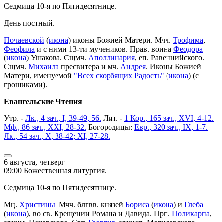
Седмица 10-я по Пятидесятнице.
День постный.
Почаевской
(
икона
) иконы Божией Матери. Мчч.
Трофима
,
Феофила
и с ними 13-ти мучеников. Прав. воина
Феодора
(
икона
) Ушакова. Сщмч.
Аполлинария
, еп. Равеннийского.
Сщмч.
Михаила
пресвитера и мч.
Андрея
. Иконы Божией
Матери, именуемой
"Всех скорбящих Радость"
(
икона
) (с
грошиками).
Евангельские Чтения
Утр. -
Лк., 4 зач., I, 39-49, 56.
Лит. -
1 Кор., 165 зач., XVI, 4-12.
Мф., 86 зач., XXI, 28-32.
Богородицы:
Евр., 320 зач., IX, 1-7.
Лк., 54 зач., X, 38-42; XI, 27-28.
6 августа, четверг
09:00 Божественная литургия.
Седмица 10-я по Пятидесятнице.
Мц.
Христины
. Мчч. блгвв. князей
Бориса
(
икона
) и
Глеба
(
икона
), во св. Крещении Романа и Давида. Прп.
Поликарпа
,