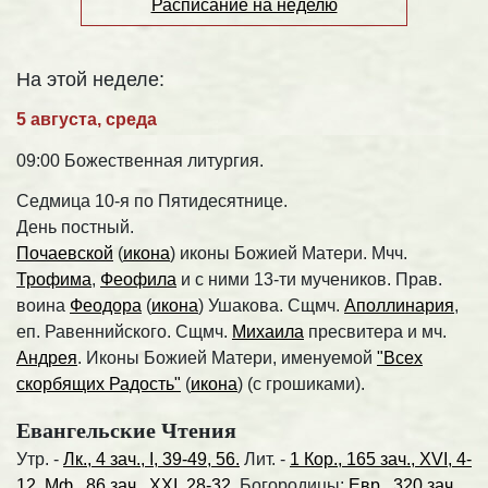
Расписание на неделю
На этой неделе:
5 августа, среда
09:00 Божественная литургия.
Седмица 10-я по Пятидесятнице.
День постный.
Почаевской
(
икона
) иконы Божией Матери. Мчч.
Трофима
,
Феофила
и с ними 13-ти мучеников. Прав.
воина
Феодора
(
икона
) Ушакова. Сщмч.
Аполлинария
,
еп. Равеннийского. Сщмч.
Михаила
пресвитера и мч.
Андрея
. Иконы Божией Матери, именуемой
"Всех
скорбящих Радость"
(
икона
) (с грошиками).
Евангельские Чтения
Утр. -
Лк., 4 зач., I, 39-49, 56.
Лит. -
1 Кор., 165 зач., XVI, 4-
12.
Мф., 86 зач., XXI, 28-32.
Богородицы:
Евр., 320 зач.,