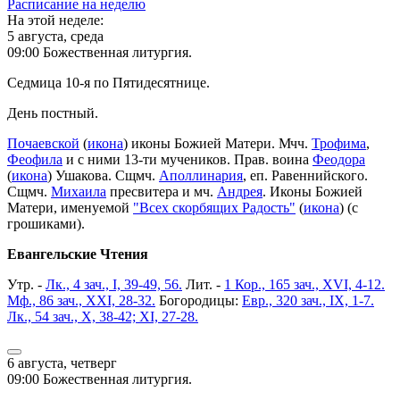
Расписание на неделю
На этой неделе:
5 августа, среда
09:00 Божественная литургия.
Седмица 10-я по Пятидесятнице.
День постный.
Почаевской
(
икона
) иконы Божией Матери. Мчч.
Трофима
,
Феофила
и с ними 13-ти мучеников. Прав. воина
Феодора
(
икона
) Ушакова. Сщмч.
Аполлинария
, еп. Равеннийского.
Сщмч.
Михаила
пресвитера и мч.
Андрея
. Иконы Божией
Матери, именуемой
"Всех скорбящих Радость"
(
икона
) (с
грошиками).
Евангельские Чтения
Утр. -
Лк., 4 зач., I, 39-49, 56.
Лит. -
1 Кор., 165 зач., XVI, 4-12.
Мф., 86 зач., XXI, 28-32.
Богородицы:
Евр., 320 зач., IX, 1-7.
Лк., 54 зач., X, 38-42; XI, 27-28.
6 августа, четверг
09:00 Божественная литургия.