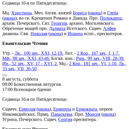
Седмица 10-я по Пятидесятнице.
Мц.
Христины
. Мчч. блгвв. князей
Бориса
(
икона
) и
Глеба
(
икона
), во св. Крещении Романа и Давида. Прп.
Поликарпа
,
архим. Печерского. Свт.
Георгия
, архиеп. Могилевского.
Обретение мощей прп.
Далмата
Исетского. Сщмч.
Алфея
диакона. Свв.
Николая
(
икона
) и
Иоанна
испп., пресвитеров.
Евангельские Чтения
Утр. -
Лк., 106 зач., XXI, 12-19.
Лит. -
2 Кор., 167 зач., I, 1-7.
Мф., 88 зач., XXI, 43-46.
Блгвв. кнн.:
Рим., 99 зач., VIII, 28-39.
Ин., 52 зач., XV, 17 - XVI, 2.
Мц.:
2 Кор., 181 зач., VI, 1-10.
Лк.,
33 зач., VII, 36-50
.
8 августа, суббота
09:00 Божественная литургия.
17:00 Всенощное бдение
Седмица 10-я по Пятидесятнице.
Сщмчч.
Ермолая
(
икона
),
Ермиппа
и
Ермократа
, иереев
Никомидийских. Прмц.
Параскевы
. Прп.
Моисея
(
икона
)
Угрина, Печерского. Сщмч.
Сергия
пресвитера.