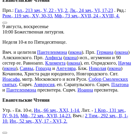
Евангельские Чтения
Прп.:
Гал., 213 зач., V, 22 - VI, 2.
Лк., 24 зач., VI, 17-23
. Ряд.:
Рим., 119 зач., XV, 30-33.
Мф., 73 зач., XVII, 24 - XVIII, 4.
9 августа, воскресенье
10:00 Божественная литургия.
Неделя 10-я по Пятидесятнице.
Вмч. и целителя
Пантелеимона
(
икона
). Прп.
Германа
(
икона
)
Аляскинского. Прп.
Анфисы
(
икона
) исп., игумении и 90
сестер ее. Равноапп.
Климента
(
икона
), еп. Охридского,
Наума
(
икона
),
Саввы
,
Горазда
и
Ангеляра
. Блж.
Николая
(
икона
)
Кочанова, Христа ради юродивого, Новгородского. Свт.
Иоасафа
, митр. Московского и всея Руси.
Собор Смоленских
святых
. Сщмч.
Амвросия
, еп. Сарапульского. Сщмч.
Платона
и
Пантелеимона
пресвитера. Сщмч.
Иоанна
пресвитера.
Евангельские Чтения
Утр. - Ев. 10-е,
Ин., 66 зач., XXI, 1-14.
Лит. -
1 Кор., 131 зач.,
IV, 9-16.
Мф., 72 зач., XVII, 14-23.
Вмч.:
2 Тим., 292 зач., II, 1-
10.
Ин., 52 зач., XV, 17 - XVI, 2.