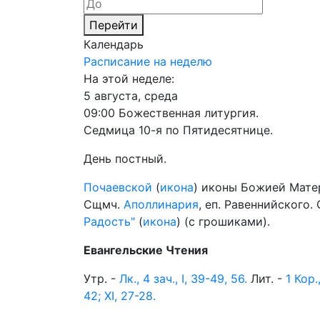
Перейти
Календарь
Расписание на неделю
На этой неделе:
5 августа, среда
09:00 Божественная литургия.
Седмица 10-я по Пятидесятнице.
День постный.
Почаевской
(
икона
) иконы Божией Мате
Сщмч.
Аполлинария
, еп. Равеннийского.
Радость"
(
икона
) (с грошиками).
Евангельские Чтения
Утр. -
Лк., 4 зач., I, 39-49, 56.
Лит. -
1 Кор.
42; XI, 27-28.