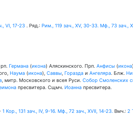
., VI, 17-23
. Ряд.:
Рим., 119 зач., XV, 30-33.
Мф., 73 зач., XV
Прп.
Германа
(
икона
) Аляскинского. Прп.
Анфисы
(
икона
кого,
Наума
(
икона
),
Саввы
,
Горазда
и
Ангеляра
. Блж.
Ни
а
, митр. Московского и всея Руси.
Собор Смоленских с
еимона
пресвитера. Сщмч.
Иоанна
пресвитера.
-
1 Кор., 131 зач., IV, 9-16.
Мф., 72 зач., XVII, 14-23.
Вмч.:
2 