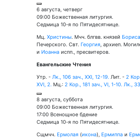
6 августа, четверг
09:00 Божественная литургия.
Седмица 10-я по Пятидесятнице.
Мц.
Христины
. Мчч. блгвв. князей
Борис
Печерского. Свт.
Георгия
, архиеп. Моги
и
Иоанна
испп., пресвитеров.
Евангельские Чтения
Утр. -
Лк., 106 зач., XXI, 12-19.
Лит. -
2 Кор.
XVI, 2.
Мц.:
2 Кор., 181 зач., VI, 1-10.
Лк., 33
8 августа, суббота
09:00 Божественная литургия.
17:00 Всенощное бдение
Седмица 10-я по Пятидесятнице.
Сщмчч.
Ермолая
(
икона
),
Ермиппа
и
Ерм