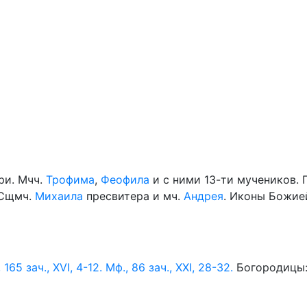
ри. Мчч.
Трофима
,
Феофила
и с ними 13-ти мучеников. 
 Сщмч.
Михаила
пресвитера и мч.
Андрея
. Иконы Божие
, 165 зач., XVI, 4-12.
Мф., 86 зач., XXI, 28-32.
Богородицы