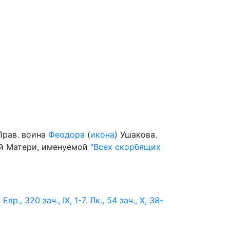
Прав. воина
Феодора
(
икона
) Ушакова.
й Матери, именуемой
"Всех скорбящих
:
Евр., 320 зач., IX, 1-7.
Лк., 54 зач., X, 38-