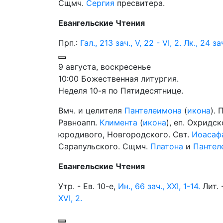
Сщмч.
Сергия
пресвитера.
Евангельские Чтения
Прп.:
Гал., 213 зач., V, 22 - VI, 2.
Лк., 24 зач
9 августа, воскресенье
10:00 Божественная литургия.
Неделя 10-я по Пятидесятнице.
Вмч. и целителя
Пантелеимона
(
икона
). 
Равноапп.
Климента
(
икона
), еп. Охридс
юродивого, Новгородского. Свт.
Иоасаф
Сарапульского. Сщмч.
Платона
и
Пантел
Евангельские Чтения
Утр. - Ев. 10-е,
Ин., 66 зач., XXI, 1-14.
Лит. 
XVI, 2.