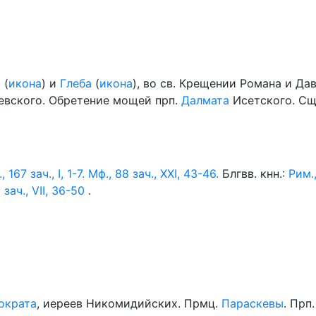
а
(
икона
) и
Глеба
(
икона
), во св. Крещении Романа и Да
левского. Обретение мощей прп.
Далмата
Исетского. С
, 167 зач., I, 1-7.
Мф., 88 зач., XXI, 43-46.
Блгвв. кнн.:
Рим.,
 зач., VII, 36-50
.
ократа
, иереев Никомидийских. Прмц.
Параскевы
. Прп