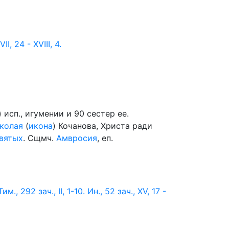
II, 24 - XVIII, 4.
) исп., игумении и 90 сестер ее.
колая
(
икона
) Кочанова, Христа ради
вятых
. Сщмч.
Амвросия
, еп.
Тим., 292 зач., II, 1-10.
Ин., 52 зач., XV, 17 -