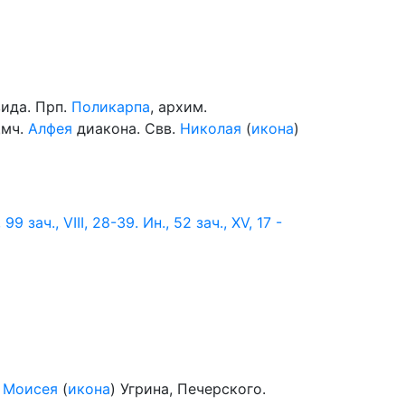
вида. Прп.
Поликарпа
, архим.
щмч.
Алфея
диакона. Свв.
Николая
(
икона
)
 99 зач., VIII, 28-39.
Ин., 52 зач., XV, 17 -
.
Моисея
(
икона
) Угрина, Печерского.