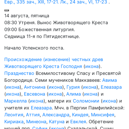
Евр., 335 зач., XIII, 17-21.
Лк., 24 зач., VI, 17-23
.
14 августа, пятница
08:30 Утреня. Вынос Животворящего Креста
09:00 Божественная литургия.
Седмица 11-я по Пятидесятнице.
Начало Успенского поста.
Происхождение (изнесение) честных древ
Животворящего Креста Господня
(
икона
).
Празднество
Всемилостивому Спасу и Пресвятой
Богородице. Семи мучеников Маккавеев:
Авима
(
икона
),
Антонина
(
икона
),
Гурия
(
икона
),
Елеазара
(
икона
),
Евсевона
(
икона
),
Алима
(
икона
) и
Маркелла
(
икона
), матери их
Соломонии
(
икона
) и
учителя их
Елеазара
. Мчч. в Пергии Памфилийской:
Леонтия
,
Аттия
,
Александра
,
Киндея
,
Минсифея
,
Кириака
,
Минеона
,
Катуна
и
Евклея
. Обретение
мощей прп.
Софии
(
икона
) Суздальской. Сщмч.