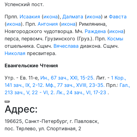
Успенский пост.
Прпп.
Исаакия
(
икона
),
Далмата
(
икона
) и
Фавста
(
икона
). Прп.
Антония
(
икона
) Римлянина,
Новгородского чудотворца. Мч.
Раждена
(
икона
)
перса, первомч. Грузинского (Груз.). Прп.
Космы
отшельника. Сщмч.
Вячеслава
диакона. Сщмч.
Николая
пресвитера.
Евангельские Чтения
Утр. - Ев. 11-е,
Ин., 67 зач., XXI, 15-25.
Лит. -
1 Кор.,
141 зач., IX, 2-12.
Мф., 77 зач., XVIII, 23-35.
Прп.:
Гал.,
213 зач., V, 22 - VI, 2.
Лк., 24 зач., VI, 17-23
.
Адрес:
196625, Санкт-Петербург, г. Павловск,
пос. Тярлево, ул. Спортивная, 2