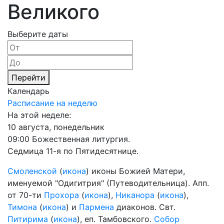
Великого
Выберите даты
Перейти
Календарь
Расписание на неделю
На этой неделе:
10 августа, понедельник
09:00 Божественная литургия.
Седмица 11-я по Пятидесятнице.
Смоленской
(
икона
) иконы Божией Матери,
именуемой "Одигитрия" (Путеводительница). Апп.
от 70-ти
Прохора
(
икона
),
Никанора
(
икона
),
Тимона
(
икона
) и
Пармена
диаконов. Свт.
Питирима
(
икона
), еп. Тамбовского.
Собор