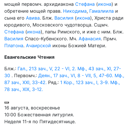
мощей первомч. архидиакона
Стефана
(
икона
) и
обретение мощей правв.
Никодима
,
Гамалиила
и
сына его
Авива
. Блж.
Василия
(
икона
), Христа ради
юродивого, Московского чудотворца. Сщмч.
Стефана
(
икона
), папы Римского, и иже с ним. Блж.
Василия
Спасо-Кубенского. Мч.
Афанасия
. Прмч.
Платона
.
Ачаирской
иконы Божией Матери.
Евангельские Чтения
Блж.:
Гал., 213 зач., V, 22 - VI, 2.
Мф., 43 зач., XI, 27-
30
. Первомч.:
Деян., 17 зач., VI, 8 - VII, 5, 47-60.
Мф.,
87 зач., XXI, 33-42.
Ряд.:
1 Кор., 123 зач., I, 3-9.
Мф.,
78 зач., XIX, 3-12.
16 августа, воскресенье
10:00 Божественная литургия.
Неделя 11-я по Пятидесятнице.