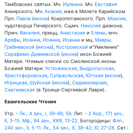
Тамбовских святых. Мч.
Иулиана
. Мч.
Евстафия
Анкирского. Мч.
Акакия
, иже в Милете Карийском.
Прп.
Павла
(
икона
) Ксиропотамского. Прп.
Моисея
,
чудотворца Печерского. Сщмч.
Николая
диакона.
Прмч.
Василия
, прмцц.
Анастасии
и
Елены
, мчч.
Арефы
,
Иоанна
,
Иоанна
,
Иоанна
и мц.
Мавры
.
Гребневской
(
икона
),
Костромской
и"Умиление"
Серафимо-Дивеевской
(
икона
) икон Божией
Матери. Чтимые списки со Смоленской иконы
Божией Матери:
Устюженская
,
Выдропусская
,
Христофоровская
,
Супрасльская
,
Югская
(
икона
),
Игрицкая
,
Шуйская
(
икона
),
Седмиезерная
,
Сергиевская
(в Троице-Сергиевой Лавре).
Евангельские Чтения
Утр. -
Лк., 4 зач., I, 39-49, 56.
Лит. -
2 Кор., 171 зач.,
II, 3-15.
Мф., 94 зач., XXIII, 13-22.
Богородицы:
Флп.,
240 зач., II, 5-11.
Лк., 54 зач., X, 38-42; XI, 27-28.
Свт.: