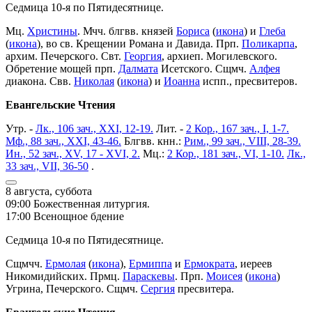
Седмица 10-я по Пятидесятнице.
Мц.
Христины
. Мчч. блгвв. князей
Бориса
(
икона
) и
Глеба
(
икона
), во св. Крещении Романа и Давида. Прп.
Поликарпа
,
архим. Печерского. Свт.
Георгия
, архиеп. Могилевского.
Обретение мощей прп.
Далмата
Исетского. Сщмч.
Алфея
диакона. Свв.
Николая
(
икона
) и
Иоанна
испп., пресвитеров.
Евангельские Чтения
Утр. -
Лк., 106 зач., XXI, 12-19.
Лит. -
2 Кор., 167 зач., I, 1-7.
Мф., 88 зач., XXI, 43-46.
Блгвв. кнн.:
Рим., 99 зач., VIII, 28-39.
Ин., 52 зач., XV, 17 - XVI, 2.
Мц.:
2 Кор., 181 зач., VI, 1-10.
Лк.,
33 зач., VII, 36-50
.
8 августа, суббота
09:00 Божественная литургия.
17:00 Всенощное бдение
Седмица 10-я по Пятидесятнице.
Сщмчч.
Ермолая
(
икона
),
Ермиппа
и
Ермократа
, иереев
Никомидийских. Прмц.
Параскевы
. Прп.
Моисея
(
икона
)
Угрина, Печерского. Сщмч.
Сергия
пресвитера.