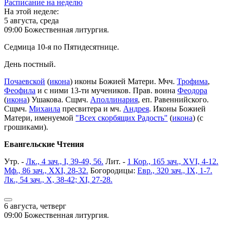
Расписание на неделю
На этой неделе:
5 августа, среда
09:00 Божественная литургия.
Седмица 10-я по Пятидесятнице.
День постный.
Почаевской
(
икона
) иконы Божией Матери. Мчч.
Трофима
,
Феофила
и с ними 13-ти мучеников. Прав. воина
Феодора
(
икона
) Ушакова. Сщмч.
Аполлинария
, еп. Равеннийского.
Сщмч.
Михаила
пресвитера и мч.
Андрея
. Иконы Божией
Матери, именуемой
"Всех скорбящих Радость"
(
икона
) (с
грошиками).
Евангельские Чтения
Утр. -
Лк., 4 зач., I, 39-49, 56.
Лит. -
1 Кор., 165 зач., XVI, 4-12.
Мф., 86 зач., XXI, 28-32.
Богородицы:
Евр., 320 зач., IX, 1-7.
Лк., 54 зач., X, 38-42; XI, 27-28.
6 августа, четверг
09:00 Божественная литургия.