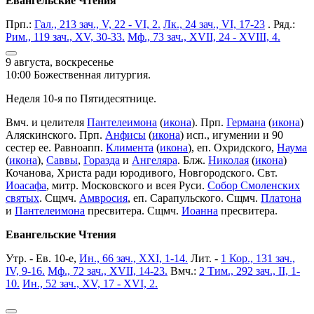
Евангельские Чтения
Прп.:
Гал., 213 зач., V, 22 - VI, 2.
Лк., 24 зач., VI, 17-23
. Ряд.:
Рим., 119 зач., XV, 30-33.
Мф., 73 зач., XVII, 24 - XVIII, 4.
9 августа, воскресенье
10:00 Божественная литургия.
Неделя 10-я по Пятидесятнице.
Вмч. и целителя
Пантелеимона
(
икона
). Прп.
Германа
(
икона
)
Аляскинского. Прп.
Анфисы
(
икона
) исп., игумении и 90
сестер ее. Равноапп.
Климента
(
икона
), еп. Охридского,
Наума
(
икона
),
Саввы
,
Горазда
и
Ангеляра
. Блж.
Николая
(
икона
)
Кочанова, Христа ради юродивого, Новгородского. Свт.
Иоасафа
, митр. Московского и всея Руси.
Собор Смоленских
святых
. Сщмч.
Амвросия
, еп. Сарапульского. Сщмч.
Платона
и
Пантелеимона
пресвитера. Сщмч.
Иоанна
пресвитера.
Евангельские Чтения
Утр. - Ев. 10-е,
Ин., 66 зач., XXI, 1-14.
Лит. -
1 Кор., 131 зач.,
IV, 9-16.
Мф., 72 зач., XVII, 14-23.
Вмч.:
2 Тим., 292 зач., II, 1-
10.
Ин., 52 зач., XV, 17 - XVI, 2.