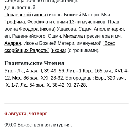
Седмица 10-я по Пятидесятнице.
День постный.
Почаевской
(
икона
) иконы Божией Матери. Мчч.
Трофима
,
Феофила
и с ними 13-ти мучеников. Прав.
воина
Феодора
(
икона
) Ушакова. Сщмч.
Аполлинария
,
еп. Равеннийского. Сщмч.
Михаила
пресвитера и мч.
Андрея
. Иконы Божией Матери, именуемой
"Всех
скорбящих Радость"
(
икона
) (с грошиками).
Евангельские Чтения
Утр. -
Лк., 4 зач., I, 39-49, 56.
Лит. -
1 Кор., 165 зач., XVI, 4-
12.
Мф., 86 зач., XXI, 28-32.
Богородицы:
Евр., 320 зач.,
IX, 1-7.
Лк., 54 зач., X, 38-42; XI, 27-28.
6 августа, четверг
09:00 Божественная литургия.