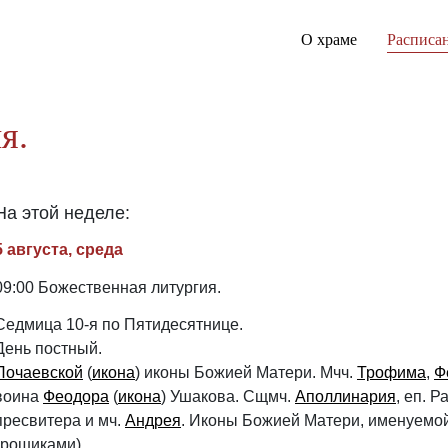
О храме
Расписа
я.
На этой неделе:
5 августа, среда
09:00 Божественная литургия.
Седмица 10-я по Пятидесятнице.
День постный.
Почаевской
(
икона
) иконы Божией Матери. Мчч.
Трофима
,
Ф
воина
Феодора
(
икона
) Ушакова. Сщмч.
Аполлинария
, еп. 
пресвитера и мч.
Андрея
. Иконы Божией Матери, именуемо
грошиками).