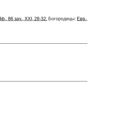
ф., 86 зач., XXI, 28-32.
Богородицы:
Евр.,