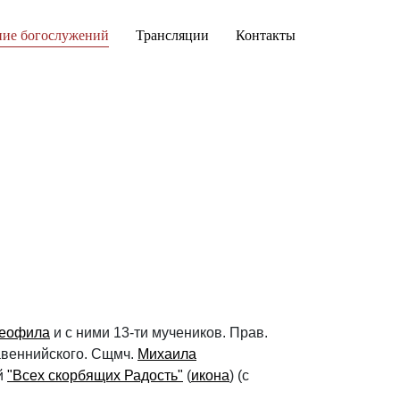
ние богослужений
Трансляции
Контакты
еофила
и с ними 13-ти мучеников. Прав.
Равеннийского. Сщмч.
Михаила
й
"Всех скорбящих Радость"
(
икона
) (с