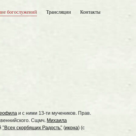
ние богослужений
Трансляции
Контакты
еофила
и с ними 13-ти мучеников. Прав.
Равеннийского. Сщмч.
Михаила
й
"Всех скорбящих Радость"
(
икона
) (с