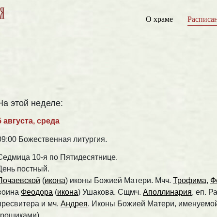
О храме
Расписа
На этой неделе:
5 августа, среда
09:00 Божественная литургия.
Седмица 10-я по Пятидесятнице.
День постный.
Почаевской
(
икона
) иконы Божией Матери. Мчч.
Трофима
,
Ф
воина
Феодора
(
икона
) Ушакова. Сщмч.
Аполлинария
, еп. 
пресвитера и мч.
Андрея
. Иконы Божией Матери, именуемо
грошиками).