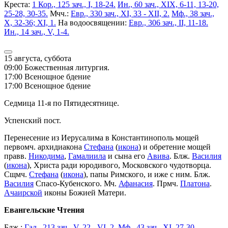
Креста:
1 Кор., 125 зач., I, 18-24.
Ин., 60 зач., XIX, 6-11, 13-20,
25-28, 30-35.
Мчч.:
Евр., 330 зач., XI, 33 - XII, 2.
Мф., 38 зач.,
X, 32-36; XI, 1.
На водоосвящении:
Евр., 306 зач., II, 11-18.
Ин., 14 зач., V, 1-4.
15 августа, суббота
09:00 Божественная литургия.
17:00 Всенощное бдение
17:00 Всенощное бдение
Седмица 11-я по Пятидесятнице.
Успенский пост.
Перенесение из Иерусалима в Константинополь мощей
первомч. архидиакона
Стефана
(
икона
) и обретение мощей
правв.
Никодима
,
Гамалиила
и сына его
Авива
. Блж.
Василия
(
икона
), Христа ради юродивого, Московского чудотворца.
Сщмч.
Стефана
(
икона
), папы Римского, и иже с ним. Блж.
Василия
Спасо-Кубенского. Мч.
Афанасия
. Прмч.
Платона
.
Ачаирской
иконы Божией Матери.
Евангельские Чтения
Блж.:
Гал., 213 зач., V, 22 - VI, 2.
Мф., 43 зач., XI, 27-30
.