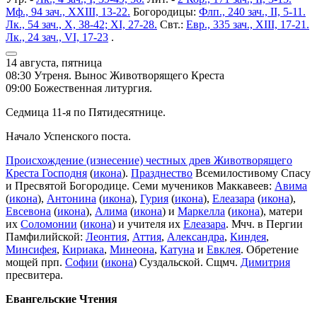
Мф., 94 зач., XXIII, 13-22.
Богородицы:
Флп., 240 зач., II, 5-11.
Лк., 54 зач., X, 38-42; XI, 27-28.
Свт.:
Евр., 335 зач., XIII, 17-21.
Лк., 24 зач., VI, 17-23
.
14 августа, пятница
08:30 Утреня. Вынос Животворящего Креста
09:00 Божественная литургия.
Седмица 11-я по Пятидесятнице.
Начало Успенского поста.
Происхождение (изнесение) честных древ Животворящего
Креста Господня
(
икона
).
Празднество
Всемилостивому Спасу
и Пресвятой Богородице. Семи мучеников Маккавеев:
Авима
(
икона
),
Антонина
(
икона
),
Гурия
(
икона
),
Елеазара
(
икона
),
Евсевона
(
икона
),
Алима
(
икона
) и
Маркелла
(
икона
), матери
их
Соломонии
(
икона
) и учителя их
Елеазара
. Мчч. в Пергии
Памфилийской:
Леонтия
,
Аттия
,
Александра
,
Киндея
,
Минсифея
,
Кириака
,
Минеона
,
Катуна
и
Евклея
. Обретение
мощей прп.
Софии
(
икона
) Суздальской. Сщмч.
Димитрия
пресвитера.
Евангельские Чтения