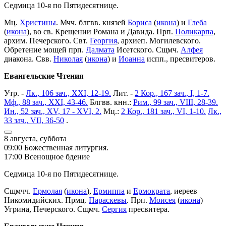
Седмица 10-я по Пятидесятнице.
Мц.
Христины
. Мчч. блгвв. князей
Бориса
(
икона
) и
Глеба
(
икона
), во св. Крещении Романа и Давида. Прп.
Поликарпа
,
архим. Печерского. Свт.
Георгия
, архиеп. Могилевского.
Обретение мощей прп.
Далмата
Исетского. Сщмч.
Алфея
диакона. Свв.
Николая
(
икона
) и
Иоанна
испп., пресвитеров.
Евангельские Чтения
Утр. -
Лк., 106 зач., XXI, 12-19.
Лит. -
2 Кор., 167 зач., I, 1-7.
Мф., 88 зач., XXI, 43-46.
Блгвв. кнн.:
Рим., 99 зач., VIII, 28-39.
Ин., 52 зач., XV, 17 - XVI, 2.
Мц.:
2 Кор., 181 зач., VI, 1-10.
Лк.,
33 зач., VII, 36-50
.
8 августа, суббота
09:00 Божественная литургия.
17:00 Всенощное бдение
Седмица 10-я по Пятидесятнице.
Сщмчч.
Ермолая
(
икона
),
Ермиппа
и
Ермократа
, иереев
Никомидийских. Прмц.
Параскевы
. Прп.
Моисея
(
икона
)
Угрина, Печерского. Сщмч.
Сергия
пресвитера.