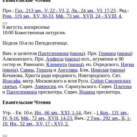
Евангельские Чтения
Прп.:
Гал., 213 зач., V, 22 - VI, 2.
Лк., 24 зач., VI, 17-23
. Ряд.:
Рим., 119 зач., XV, 30-33.
Мф., 73 зач., XVII, 24 - XVIII, 4.
9 августа, воскресенье
10:00 Божественная литургия.
Неделя 10-я по Пятидесятнице.
Вмч. и целителя
Пантелеимона
(
икона
). Прп.
Германа
(
икона
)
Аляскинского. Прп.
Анфисы
(
икона
) исп., игумении и 90
сестер ее. Равноапп.
Климента
(
икона
), еп. Охридского,
Наума
(
икона
),
Саввы
,
Горазда
и
Ангеляра
. Блж.
Николая
(
икона
)
Кочанова, Христа ради юродивого, Новгородского. Свт.
Иоасафа
, митр. Московского и всея Руси.
Собор Смоленских
святых
. Сщмч.
Амвросия
, еп. Сарапульского. Сщмч.
Платона
и
Пантелеимона
пресвитера. Сщмч.
Иоанна
пресвитера.
Евангельские Чтения
Утр. - Ев. 10-е,
Ин., 66 зач., XXI, 1-14.
Лит. -
1 Кор., 131 зач.,
IV, 9-16.
Мф., 72 зач., XVII, 14-23.
Вмч.:
2 Тим., 292 зач., II, 1-
10.
Ин., 52 зач., XV, 17 - XVI, 2.