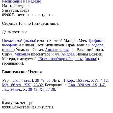
Расписание на неделю
На этой неделе:
5 августа, среда
09:00 Божественная литургия.
Седмица 10-я по Пятидесятнице.
День постный.
Почаевской
(
икона
) иконы Божией Матери. Мчч.
Трофима
,
Феофила
и с ними 13-ти мучеников. Прав. воина
Феодора
(
икона
) Ушакова. Сщмч.
Аполлинария
, еп. Равеннийского.
Сщмч.
Михаила
пресвитера и мч.
Андрея
. Иконы Божией
Матери, именуемой
"Всех скорбящих Радость"
(
икона
) (с
грошиками).
Евангельские Чтения
Утр. -
Лк., 4 зач., I, 39-49, 56.
Лит. -
1 Кор., 165 зач., XVI, 4-12.
Мф., 86 зач., XXI, 28-32.
Богородицы:
Евр., 320 зач., IX, 1-7.
Лк., 54 зач., X, 38-42; XI, 27-28.
6 августа, четверг
09:00 Божественная литургия.