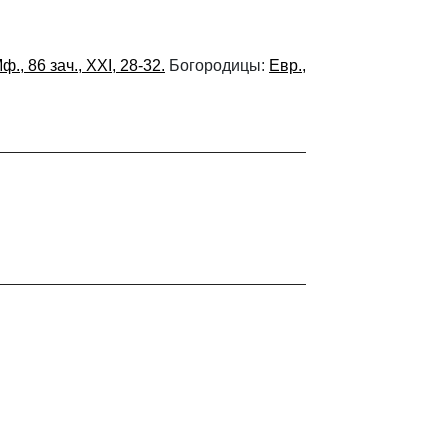
ф., 86 зач., XXI, 28-32.
Богородицы:
Евр.,