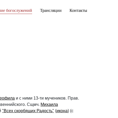
ние богослужений
Трансляции
Контакты
еофила
и с ними 13-ти мучеников. Прав.
Равеннийского. Сщмч.
Михаила
й
"Всех скорбящих Радость"
(
икона
) (с