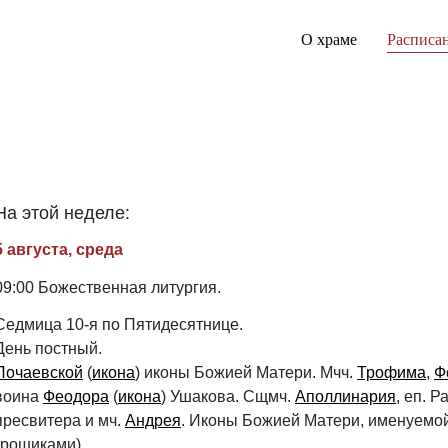
О храме
Расписа
На этой неделе:
5 августа, среда
09:00 Божественная литургия.
Седмица 10-я по Пятидесятнице.
День постный.
Почаевской
(
икона
) иконы Божией Матери. Мчч.
Трофима
,
Ф
воина
Феодора
(
икона
) Ушакова. Сщмч.
Аполлинария
, еп. 
пресвитера и мч.
Андрея
. Иконы Божией Матери, именуемо
грошиками).