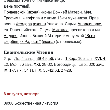
Седмица 10-я по Пятидесятнице.
День постный.
Почаевской
(
икона
) иконы Божией Матери. Мчч.
Трофима
,
Феофила
и с ними 13-ти мучеников. Прав.
воина
Феодора
(
икона
) Ушакова. Сщмч.
Аполлинария
,
еп. Равеннийского. Сщмч.
Михаила
пресвитера и мч.
Андрея
. Иконы Божией Матери, именуемой
"Всех
скорбящих Радость"
(
икона
) (с грошиками).
Евангельские Чтения
Утр. -
Лк., 4 зач., I, 39-49, 56.
Лит. -
1 Кор., 165 зач., XVI, 4-
12.
Мф., 86 зач., XXI, 28-32.
Богородицы:
Евр., 320 зач.,
IX, 1-7.
Лк., 54 зач., X, 38-42; XI, 27-28.
6 августа, четверг
09:00 Божественная литургия.