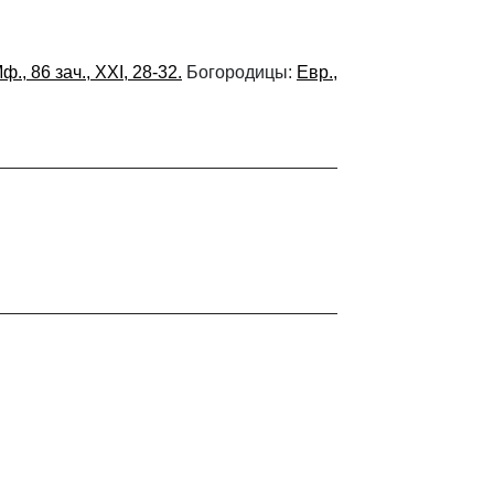
ф., 86 зач., XXI, 28-32.
Богородицы:
Евр.,