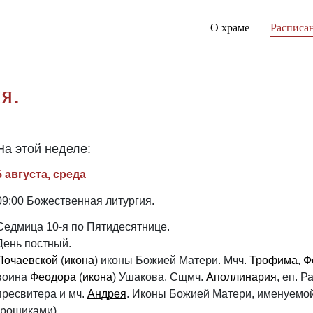
О храме
Расписа
я.
На этой неделе:
5 августа, среда
09:00 Божественная литургия.
Седмица 10-я по Пятидесятнице.
День постный.
Почаевской
(
икона
) иконы Божией Матери. Мчч.
Трофима
,
Ф
воина
Феодора
(
икона
) Ушакова. Сщмч.
Аполлинария
, еп. 
пресвитера и мч.
Андрея
. Иконы Божией Матери, именуемо
грошиками).