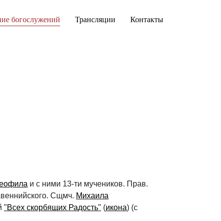
ние богослужений
Трансляции
Контакты
еофила
и с ними 13-ти мучеников. Прав.
Равеннийского. Сщмч.
Михаила
й
"Всех скорбящих Радость"
(
икона
) (с