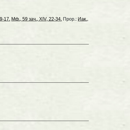
 9-17.
Мф., 59 зач., XIV, 22-34.
Прор.:
Иак.,