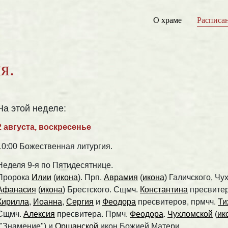
О храме
Расписа
я.
На этой неделе:
2 августа, воскресенье
10:00 Божественная литургия.
Неделя 9-я по Пятидесятнице.
Пророка
Илии
(
икона
). Прп.
Аврамия
(
икона
) Галичского, Ч
Афанасия
(
икона
) Брестского. Сщмч.
Константина
пресвите
Кирилла
,
Иоанна
,
Сергия
и
Феодора
пресвитеров, прмчч.
Ти
Сщмч.
Алексия
пресвитера. Прмч.
Феодора
.
Чухломской
(
ик
("Знамение") и
Оршанской
икон Божией Матери.