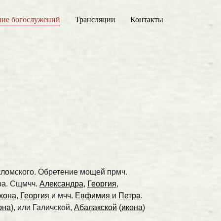
ние богослужений
Трансляции
Контакты
ухломского. Обретение мощей прмч.
ра. Сщмчч.
Александра
,
Георгия
,
хона
,
Георгия
и мчч.
Евфимия
и
Петра
.
она
), или Галичской,
Абалакской
(
икона
)