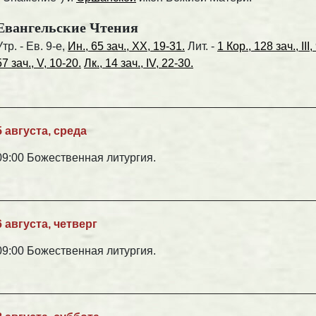
Евангельские Чтения
Утр. - Ев. 9-е,
Ин., 65 зач., XX, 19-31.
Лит. -
1 Кор., 128 зач., III,
57 зач., V, 10-20.
Лк., 14 зач., IV, 22-30.
5 августа, среда
09:00 Божественная литургия.
6 августа, четверг
09:00 Божественная литургия.