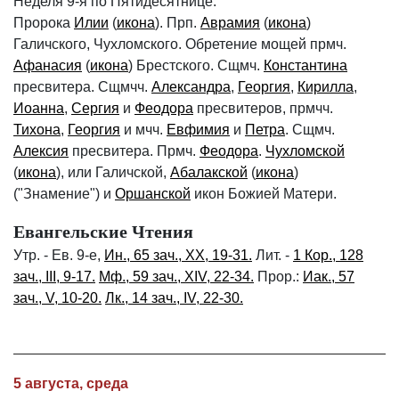
Неделя 9-я по Пятидесятнице.
Пророка
Илии
(
икона
). Прп.
Аврамия
(
икона
)
Галичского, Чухломского. Обретение мощей прмч.
Афанасия
(
икона
) Брестского. Сщмч.
Константина
пресвитера. Сщмчч.
Александра
,
Георгия
,
Кирилла
,
Иоанна
,
Сергия
и
Феодора
пресвитеров, прмчч.
Тихона
,
Георгия
и мчч.
Евфимия
и
Петра
. Сщмч.
Алексия
пресвитера. Прмч.
Феодора
.
Чухломской
(
икона
), или Галичской,
Абалакской
(
икона
)
("Знамение") и
Оршанской
икон Божией Матери.
Евангельские Чтения
Утр. - Ев. 9-е,
Ин., 65 зач., XX, 19-31.
Лит. -
1 Кор., 128
зач., III, 9-17.
Мф., 59 зач., XIV, 22-34.
Прор.:
Иак., 57
зач., V, 10-20.
Лк., 14 зач., IV, 22-30.
5 августа, среда